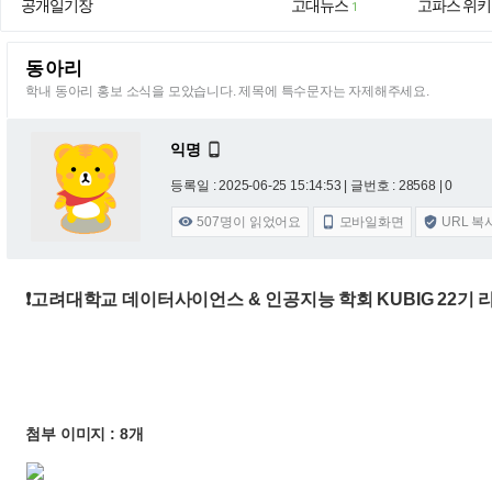
공개일기장
고대뉴스
고파스 위키
1
동아리
학내 동아리 홍보 소식을 모았습니다. 제목에 특수문자는 자제해주세요.
익명

등록일 : 2025-06-25 15:14:53
| 글번호 : 28568 | 0
507
명이 읽었어요
모바일화면
URL 복



❗고려대학교 데이터사이언스 & 인공지능 학회 KUBIG 22기 
첨부 이미지 : 8개