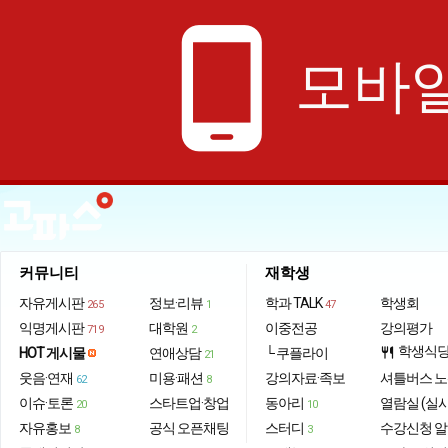
phone_android
모바일
커뮤니티
재학생
자유게시판
정보·리뷰
학과 TALK
학생회
265
1
47
익명게시판
대학원
이중전공
강의평가
719
2
학생식
HOT 게시물
연애상담
└ 쿠플라이
restaurant
21
웃음·연재
미용·패션
강의자료·족보
셔틀버스 
62
8
이슈·토론
스타트업·창업
동아리
열람실 (실
20
10
자유홍보
공식 오픈채팅
스터디
수강신청 
8
3