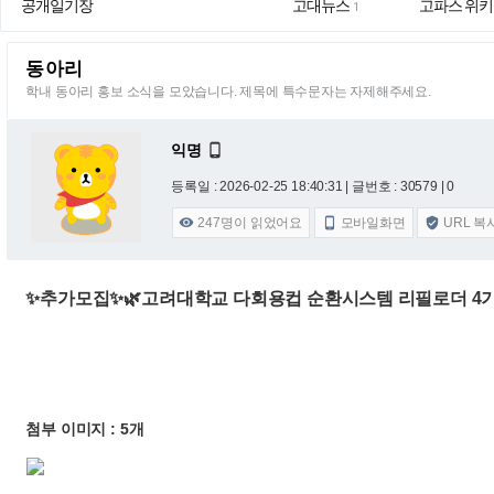
공개일기장
고대뉴스
고파스 위키
1
동아리
학내 동아리 홍보 소식을 모았습니다. 제목에 특수문자는 자제해주세요.
익명

등록일 : 2026-02-25 18:40:31
| 글번호 : 30579 | 0
247
명이 읽었어요
모바일화면
URL 복



✨추가모집✨🌿고려대학교 다회용컵 순환시스템 리필로더 4기
첨부 이미지 : 5개