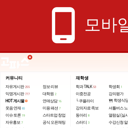
phone_android
모바일
커뮤니티
재학생
자유게시판
정보·리뷰
학과 TALK
학생회
255
53
1
익명게시판
대학원
이중전공
강의평가
777
2
학생식
HOT 게시물
연애상담
└ 쿠플라이
restaurant
16
웃음·연재
미용·패션
강의자료·족보
셔틀버스 
65
7
이슈·토론
스타트업·창업
동아리
열람실 (실
19
8
자유홍보
공식 오픈채팅
스터디
수강신청 
7
3