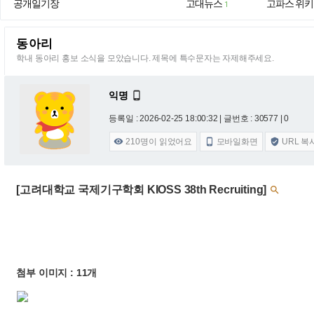
공개일기장
고대뉴스
고파스 위키
1
동아리
학내 동아리 홍보 소식을 모았습니다. 제목에 특수문자는 자제해주세요.
익명

등록일 : 2026-02-25 18:00:32
| 글번호 : 30577 | 0
210
명이 읽었어요
모바일화면
URL 복



[고려대학교 국제기구학회 KIOSS 38th Recruiting]

첨부 이미지 : 11개