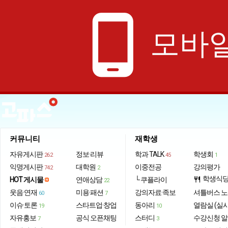
phone_android
모바일
커뮤니티
재학생
자유게시판
정보·리뷰
학과 TALK
학생회
262
45
1
익명게시판
대학원
이중전공
강의평가
742
2
학생식
HOT 게시물
연애상담
└ 쿠플라이
restaurant
22
웃음·연재
미용·패션
강의자료·족보
셔틀버스 
60
7
이슈·토론
스타트업·창업
동아리
열람실 (실
19
10
자유홍보
공식 오픈채팅
스터디
수강신청 
7
3