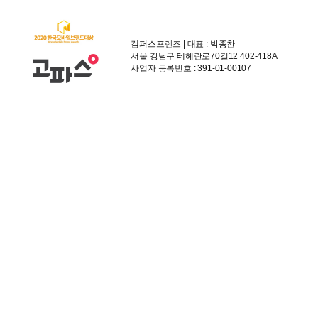
캠퍼스프렌즈 | 대표 : 박종찬
서울 강남구 테헤란로70길12 402-418A
사업자 등록번호 : 391-01-00107