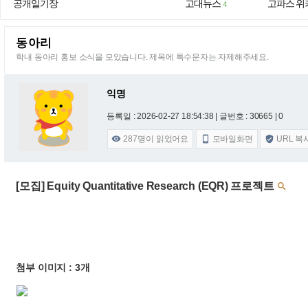
공개일기장
고대뉴스
고파스 위
4
동아리
학내 동아리 홍보 소식을 모았습니다. 제목에 특수문자는 자제해주세요.
익명
등록일 : 2026-02-27 18:54:38
| 글번호 : 30665 | 0
287
명이 읽었어요
모바일화면
URL 복



[모집] Equity Quantitative Research (EQR) 프로젝트

첨부 이미지 : 3개