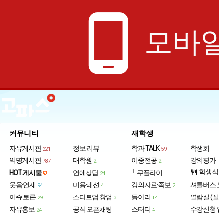
phone_android
모바일
커뮤니티
재학생
자유게시판
정보·리뷰
학과 TALK
학생회
221
59
익명게시판
대학원
이중전공
강의평가
787
2
2
학생식
HOT 게시물
연애상담
└ 쿠플라이
restaurant
24
웃음·연재
미용·패션
강의자료·족보
셔틀버스 
94
4
2
이슈·토론
스타트업·창업
동아리
열람실 (실
29
3
14
자유홍보
공식 오픈채팅
스터디
수강신청 
24
4