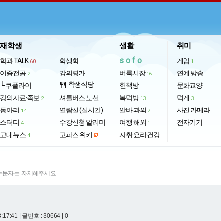
재학생
생활
취미
sofo
학과 TALK
학생회
게임
60
1
이중전공
강의평가
벼룩시장
연예·방송
2
16
학생식당
└ 쿠플라이
restaurant
헌책방
문화교양
강의자료·족보
셔틀버스 노선
복덕방
덕게
2
13
3
동아리
열람실 (실시간)
알바·과외
사진·카메라
14
7
스터디
수강신청 알리미
여행·해외
전자기기
4
1
고대뉴스
고파스 위키
자취·요리·건강
4
특수문자는 자제해주세요.
8:17:41
| 글번호 : 30664 | 0