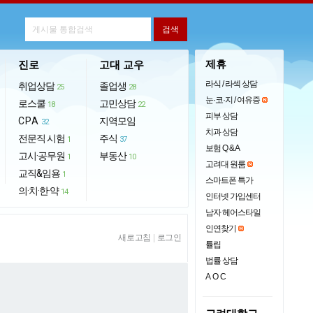
제휴
진로
고대 교우
라식 / 라섹 상담
취업상담
졸업생
25
28
눈·코·지 / 여유증
로스쿨
고민상담
18
22
피부 상담
CPA
지역모임
32
치과 상담
전문직 시험
주식
1
37
보험 Q & A
고시·공무원
부동산
1
10
고려대 원룸
교직&임용
1
스마트폰 특가
의·치·한·약
14
인터넷 가입센터
남자 헤어스타일
인연찾기
새로고침
|
로그인
튤립
법률 상담
AOC