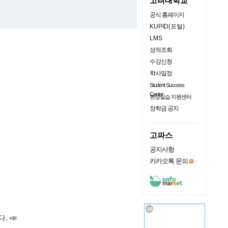
고려대학교
공식 홈페이지
KUPID(포털)
LMS
성적조회
수강신청
학사일정
Student Success
Center
현장실습 지원센터
장학금 공지
고파스
공지사항
카카오톡 문의
 📣