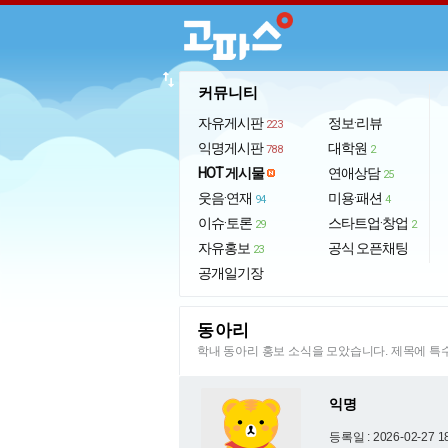
import_export
커뮤니티
자유게시판
정보·리뷰
223
익명게시판
대학원
788
2
HOT 게시물
연애상담
25
웃음·연재
미용·패션
94
4
이슈·토론
스타트업·창업
29
2
자유홍보
공식 오픈채팅
23
공개일기장
동아리
학내 동아리 홍보 소식을 모았습니다. 제목에 
익명
등록일 : 2026-02-27 1