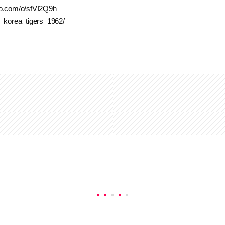
ao.com/o/sfVI2Q9h
al_korea_tigers_1962/