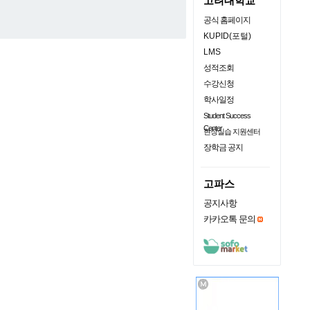
고려대학교
공식 홈페이지
KUPID(포털)
LMS
성적조회
수강신청
학사일정
Student Success
Center
현장실습 지원센터
장학금 공지
고파스
공지사항
카카오톡 문의