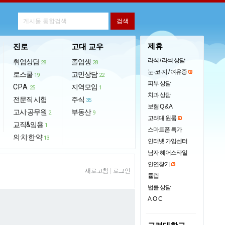
제휴
진로
고대 교우
라식 / 라섹 상담
취업상담
졸업생
28
28
눈·코·지 / 여유증
로스쿨
고민상담
19
22
피부 상담
CPA
지역모임
25
1
치과 상담
전문직 시험
주식
35
보험 Q & A
고시·공무원
부동산
2
9
고려대 원룸
교직&임용
1
스마트폰 특가
의·치·한·약
13
인터넷 가입센터
남자 헤어스타일
인연찾기
새로고침
|
로그인
튤립
법률 상담
AOC