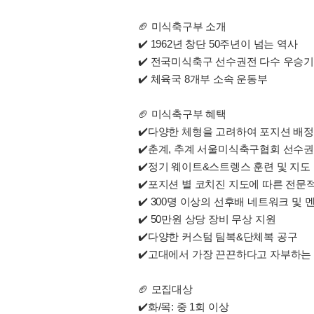
🏈 미식축구부 소개
✔️ 1962년 창단 50주년이 넘는 역사
✔️ 전국미식축구 선수권전 다수 우승
✔️ 체육국 8개부 소속 운동부
🏈 미식축구부 혜택
✔️다양한 체형을 고려하여 포지션 배정
✔️춘계, 추계 서울미식축구협회 선수
✔️정기 웨이트&스트렝스 훈련 및 지도
✔️포지션 별 코치진 지도에 따른 전문
✔️ 300명 이상의 선후배 네트워크 및 
✔️ 50만원 상당 장비 무상 지원
✔️다양한 커스텀 팀복&단체복 공구
✔️고대에서 가장 끈끈하다고 자부하는
🏈 모집대상
✔️화/목: 중 1회 이상