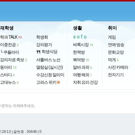
재학생
생활
취미
sofo
학과 TALK
학생회
게임
99
이중전공
강의평가
벼룩시장
연예·방송
2
14
학생식당
└ 쿠플라이
restaurant
헌책방
문화교양
강의자료·족보
셔틀버스 노선
복덕방
덕게
2
10
4
동아리
열람실 (실시간)
알바·과외
사진·카메라
13
6
스터디
수강신청 알리미
여행·해외
전자기기
4
1
고대뉴스
고파스 위키
자취·요리·건강
4
특수문자는 자제해주세요.
2:28:13
| 글번호 : 30649 | 0