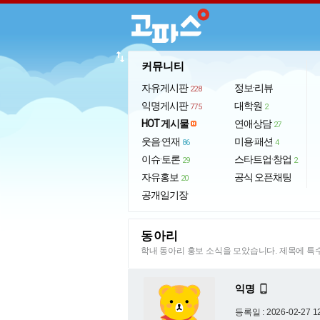
import_export
커뮤니티
자유게시판
정보·리뷰
228
익명게시판
대학원
775
2
HOT 게시물
연애상담
27
웃음·연재
미용·패션
86
4
이슈·토론
스타트업·창업
29
2
자유홍보
공식 오픈채팅
20
공개일기장
동아리
학내 동아리 홍보 소식을 모았습니다. 제목에 
익명

등록일 : 2026-02-27 1