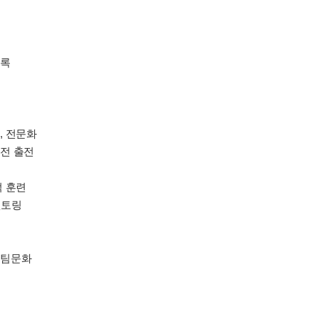
기록
, 전문화
권전 출전
적 훈련
멘토링
 팀문화