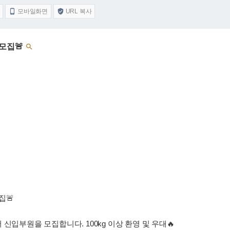
모바일화면
URL 복사


모집🚨

집🚨
 신입부원을 모집합니다. 100kg 이상 환영 및 우대🔥