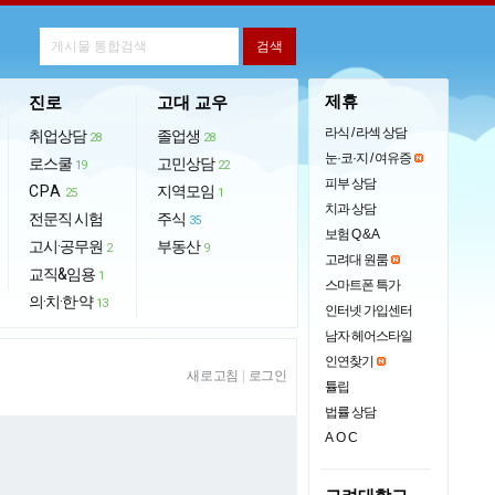
제휴
진로
고대 교우
라식 / 라섹 상담
취업상담
졸업생
28
28
눈·코·지 / 여유증
로스쿨
고민상담
19
22
피부 상담
CPA
지역모임
25
1
치과 상담
전문직 시험
주식
35
보험 Q & A
고시·공무원
부동산
2
9
고려대 원룸
교직&임용
1
스마트폰 특가
의·치·한·약
13
인터넷 가입센터
남자 헤어스타일
인연찾기
새로고침
|
로그인
튤립
법률 상담
AOC