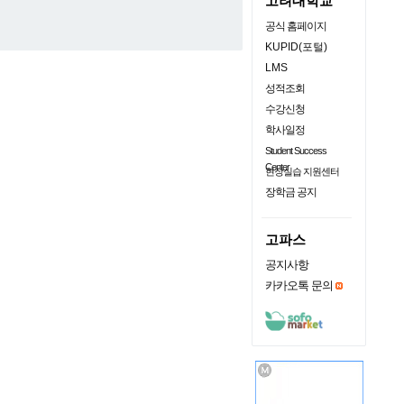
고려대학교
공식 홈페이지
KUPID(포털)
LMS
성적조회
수강신청
학사일정
Student Success
Center
현장실습 지원센터
장학금 공지
고파스
공지사항
카카오톡 문의