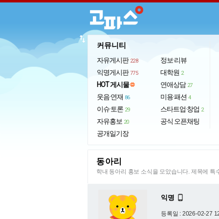
import_export
커뮤니티
자유게시판
정보·리뷰
228
익명게시판
대학원
775
2
HOT 게시물
연애상담
27
웃음·연재
미용·패션
86
4
이슈·토론
스타트업·창업
29
2
자유홍보
공식 오픈채팅
20
공개일기장
동아리
학내 동아리 홍보 소식을 모았습니다. 제목에 
익명

등록일 : 2026-02-27 1