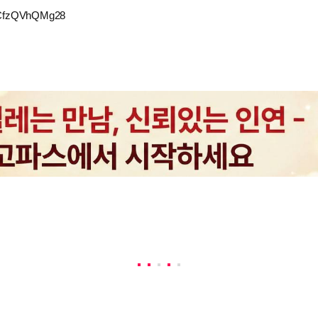
TcCfzQVhQMg28