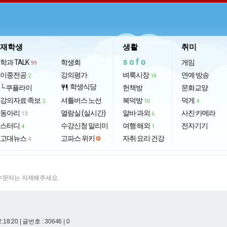
재학생
생활
취미
sofo
학과 TALK
학생회
게임
99
이중전공
강의평가
벼룩시장
연예·방송
2
14
학생식당
└ 쿠플라이
restaurant
헌책방
문화교양
강의자료·족보
셔틀버스 노선
복덕방
덕게
2
10
4
동아리
열람실 (실시간)
알바·과외
사진·카메라
13
6
스터디
수강신청 알리미
여행·해외
전자기기
4
1
고대뉴스
고파스 위키
자취·요리·건강
4
특수문자는 자제해주세요.
2:18:20
| 글번호 : 30646 | 0