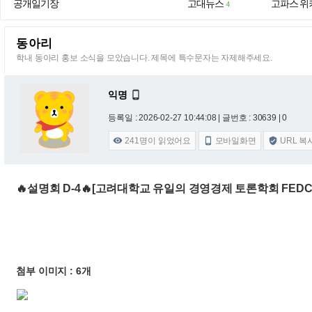
공개일기장
고대뉴스
고파스 위
4
동아리
학내 동아리 홍보 소식을 모았습니다. 제목에 특수문자는 자제해주세요.
익명

등록일 : 2026-02-27 10:44:08
| 글번호 : 30639 | 0
241
명이 읽었어요
모바일화면
URL 복



🔥설명회 D-4🔥[고려대학교 유일의 경영경제 토론학회 FEDC
첨부 이미지 : 6개