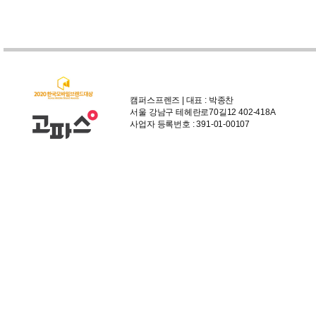
캠퍼스프렌즈 | 대표 : 박종찬
서울 강남구 테헤란로70길12 402-418A
사업자 등록번호 : 391-01-00107