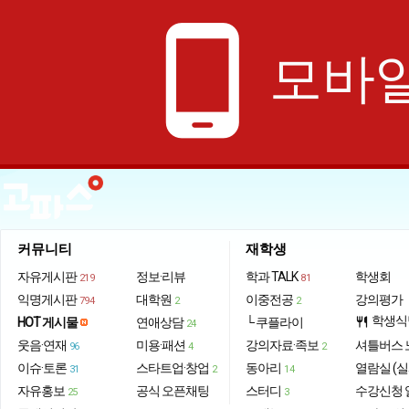
phone_android
모바일
커뮤니티
재학생
자유게시판
정보·리뷰
학과 TALK
학생회
219
81
익명게시판
대학원
이중전공
강의평가
794
2
2
학생식
HOT 게시물
연애상담
└ 쿠플라이
restaurant
24
웃음·연재
미용·패션
강의자료·족보
셔틀버스 
96
4
2
이슈·토론
스타트업·창업
동아리
열람실 (실
31
2
14
자유홍보
공식 오픈채팅
스터디
수강신청 
25
3