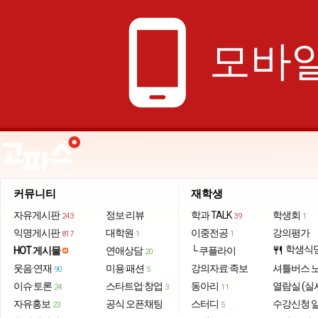
phone_android
모바일
커뮤니티
재학생
자유게시판
정보·리뷰
학과 TALK
학생회
243
39
1
익명게시판
대학원
이중전공
강의평가
817
1
1
학생식
HOT 게시물
연애상담
└ 쿠플라이
restaurant
20
웃음·연재
미용·패션
강의자료·족보
셔틀버스 
90
5
이슈·토론
스타트업·창업
동아리
열람실 (실
24
3
11
자유홍보
공식 오픈채팅
스터디
수강신청 
23
5