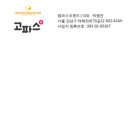
캠퍼스프렌즈 | 대표 : 박종찬
서울 강남구 테헤란로70길12 402-418A
사업자 등록번호 : 391-01-00107