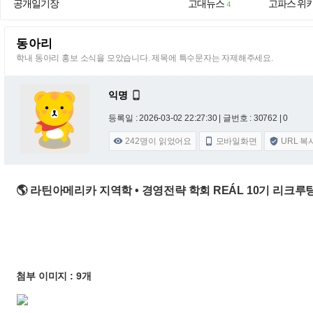
공개일기장
고대뉴스
고파스 위
4
동아리
학내 동아리 홍보 소식을 모았습니다. 제목에 특수문자는 자제해주세요.
익명

등록일 : 2026-03-02 22:27:30
| 글번호 : 30762 | 0
242
명이 읽었어요
모바일화면
URL 복



🌎 라틴아메리카 지역학 • 경영전략 학회 REÁL 10기 리크루팅 🌎
첨부 이미지 : 9개