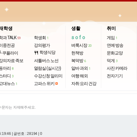
재학생
생활
취미
sofo
학과 TALK
학생회
게임
59
1
1
이중전공
강의평가
벼룩시장
연예·방송
20
학생식당
└ 쿠플라이
restaurant
헌책방
문화교양
강의자료·족보
셔틀버스 노선
복덕방
덕게
6
3
동아리
열람실 (실시간)
알바·과외
사진·카메라
8
1
스터디
수강신청 알리미
여행·해외
전자기기
3
고대뉴스
고파스 위키
자취·요리·건강
1
특수문자는 자제해주세요.
6:19:46
| 글번호 : 28194 | 0