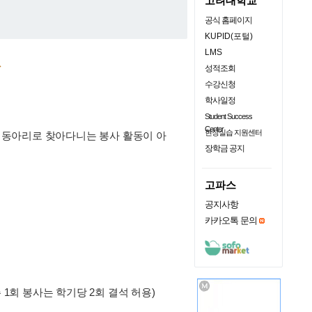
고려대학교
공식 홈페이지
KUPID(포털)
LMS

성적조회
수강신청
학사일정
Student Success
Center
현장실습 지원센터
 동아리로 찾아다니는 봉사 활동이 아
장학금 공지
고파스
공지사항
카카오톡 문의
주 1회 봉사는 학기당 2회 결석 허용)