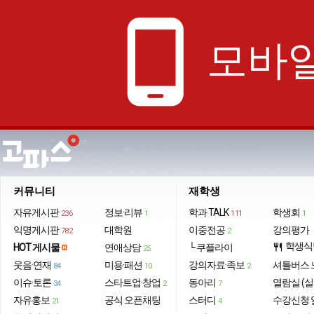
phone_android
모바일
커뮤니티
재학생
자유게시판
정보·리뷰
학과 TALK
학생회
236
1
111
1
익명게시판
대학원
이중전공
강의평가
782
2
학생식
HOT 게시물
연애상담
└ 쿠플라이
restaurant
25
웃음·연재
미용·패션
강의자료·족보
셔틀버스 
84
10
2
이슈·토론
스타트업·창업
동아리
열람실 (실
34
2
7
자유홍보
공식 오픈채팅
스터디
수강신청 
21
4