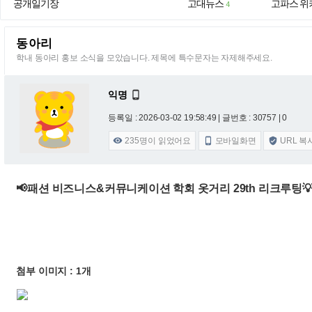
공개일기장
고대뉴스
고파스 위
4
동아리
학내 동아리 홍보 소식을 모았습니다. 제목에 특수문자는 자제해주세요.
익명

등록일 : 2026-03-02 19:58:49
| 글번호 : 30757 | 0
235
명이 읽었어요
모바일화면
URL 복



📢패션 비즈니스&커뮤니케이션 학회 옷거리 29th 리크루팅
첨부 이미지 : 1개