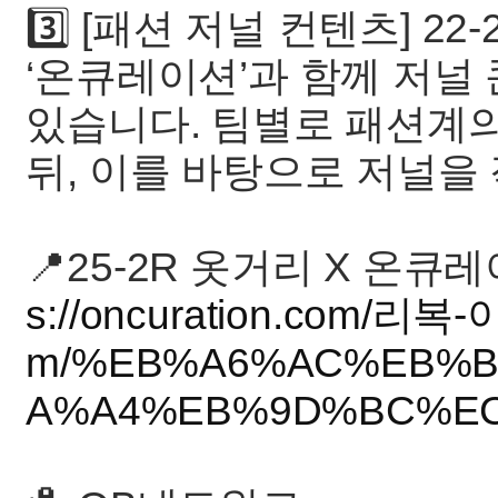
3️⃣ [패션 저널 컨텐츠] 
‘온큐레이션’과 함께 저
있습니다. 팀별로 패션계
뒤, 이를 바탕으로 저널을
📍25-2R 옷거리 X 온큐레
s://oncuration.com/리
m/%EB%A6%AC%EB%B
A%A4%EB%9D%BC%EC