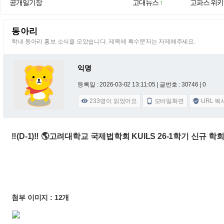
공개일기장
고대뉴스
고파스 위키
1
동아리
학내 동아리 홍보 소식을 모았습니다. 제목에 특수문자는 자제해주세요.
익명
등록일 : 2026-03-02 13:11:05
| 글번호 : 30746 | 0
233
명이 읽었어요
모바일화면
URL 복



‼️(D-1)‼️ 🌎고려대학교 국제법학회 KUILS 26-1학기 신규 학
첨부 이미지 : 12개