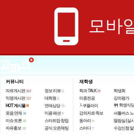
phone_android
모바일
커뮤니티
재학생
자유게시판
정보·리뷰
학과 TALK
학생회
263
2
39
익명게시판
대학원
이중전공
강의평가
727
2
학생식
HOT 게시물
연애상담
└ 쿠플라이
restaurant
19
웃음·연재
미용·패션
강의자료·족보
셔틀버스 
58
9
이슈·토론
스타트업·창업
동아리
열람실 (실
22
9
자유홍보
공식 오픈채팅
스터디
수강신청 
10
7