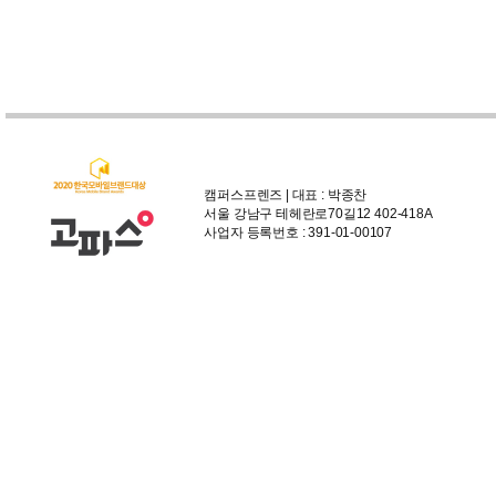
캠퍼스프렌즈 | 대표 : 박종찬
서울 강남구 테헤란로70길12 402-418A
사업자 등록번호 : 391-01-00107