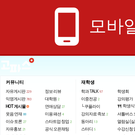
phone_android
모바일
커뮤니티
재학생
자유게시판
정보·리뷰
학과 TALK
학생회
229
97
익명게시판
대학원
이중전공
강의평가
783
2
2
학생식
HOT 게시물
연애상담
└ 쿠플라이
restaurant
27
웃음·연재
미용·패션
강의자료·족보
셔틀버스 
88
4
2
이슈·토론
스타트업·창업
동아리
열람실 (실
27
2
13
자유홍보
공식 오픈채팅
스터디
수강신청 
21
5