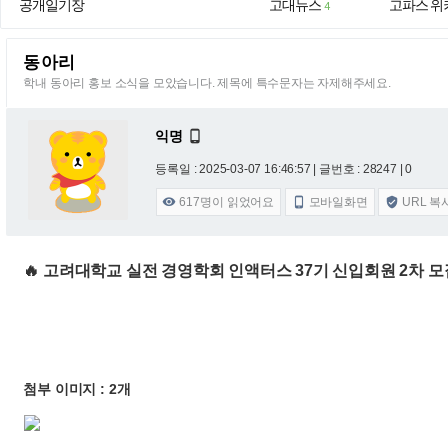
공개일기장
고대뉴스
고파스 위
4
동아리
학내 동아리 홍보 소식을 모았습니다. 제목에 특수문자는 자제해주세요.
익명

등록일 : 2025-03-07 16:46:57
| 글번호 : 28247 | 0
617
명이 읽었어요
모바일화면
URL 복



🔥 고려대학교 실전 경영학회 인액터스 37기 신입회원 2차 모집
첨부 이미지 : 2개