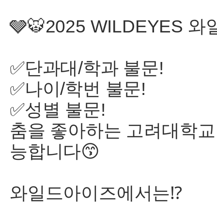
🩶🐯2025 WILDEYES
✅단과대/학과 불문!
✅나이/학번 불문!
✅성별 불문!
춤을 좋아하는 고려대학교
능합니다😙
와일드아이즈에서는⁉️