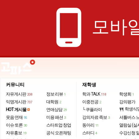
phone_android
모바일
커뮤니티
재학생
자유게시판
정보·리뷰
학과 TALK
학생회
208
1
118
1
익명게시판
대학원
이중전공
강의평가
737
2
2
학생식
HOT 게시물
연애상담
└ 쿠플라이
restaurant
29
웃음·연재
미용·패션
강의자료·족보
셔틀버스 
95
3
3
이슈·토론
스타트업·창업
동아리
열람실 (실
30
11
자유홍보
공식 오픈채팅
스터디
수강신청 
19
4