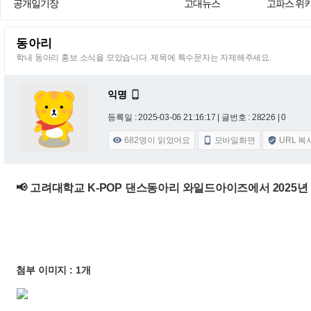
공개일기장
고대뉴스
고파스 위
동아리
학내 동아리 홍보 소식을 모았습니다. 제목에 특수문자는 자제해주세요.
익명

등록일 : 2025-03-06 21:16:17
| 글번호 : 28226 | 0
682
명이 읽었어요
모바일화면
URL 복



📢 고려대학교 K-POP 댄스동아리 와일드아이즈에서 2025년
첨부 이미지 : 1개