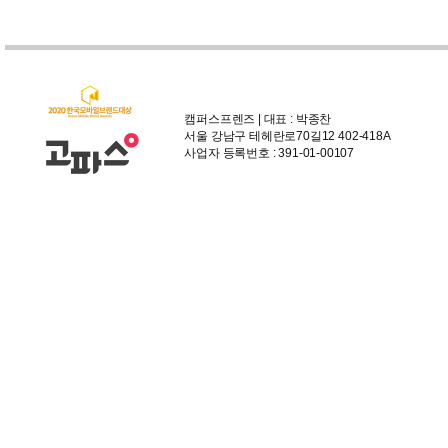
캠퍼스프렌즈 | 대표 : 박종찬
서울 강남구 테헤란로70길12 402-418A
사업자 등록번호 : 391-01-00107