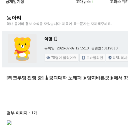
공개일기장
고대뉴스
고파스 위
4
동아리
학내 동아리 홍보 소식을 모았습니다. 제목에 특수문자는 자제해주세요.
익명

등록일 : 2026-07-09 12:55:13
| 글번호 : 31198 | 0
75
명이 읽었어요
모바일화면
URL 복사



[리크루팅 진행 중] 🎸공과대학 노래패 ☀️양지바른곳☀️에서 3
첨부 이미지 : 1개