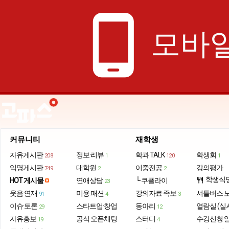
phone_android
모바일
커뮤니티
재학생
자유게시판
정보·리뷰
학과 TALK
학생회
208
1
120
1
익명게시판
대학원
이중전공
강의평가
749
2
2
학생식
HOT 게시물
연애상담
└ 쿠플라이
restaurant
23
웃음·연재
미용·패션
강의자료·족보
셔틀버스 
91
4
3
이슈·토론
스타트업·창업
동아리
열람실 (실
29
12
자유홍보
공식 오픈채팅
스터디
수강신청 
19
4