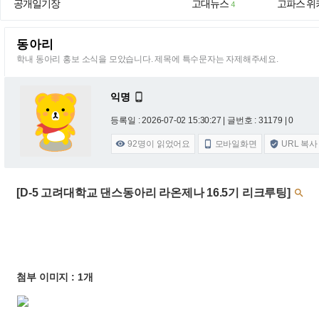
공개일기장
고대뉴스
고파스 위
4
동아리
학내 동아리 홍보 소식을 모았습니다. 제목에 특수문자는 자제해주세요.
익명

등록일 : 2026-07-02 15:30:27
| 글번호 : 31179 | 0
92
명이 읽었어요
모바일화면
URL 복사



[D-5 고려대학교 댄스동아리 라온제나 16.5기 리크루팅]

첨부 이미지 : 1개