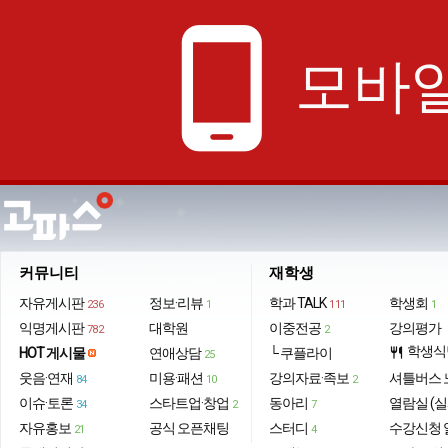
phone_android
모바일
커뮤니티
재학생
자유게시판
정보·리뷰
학과 TALK
학생회
236
1
111
1
익명게시판
대학원
이중전공
강의평가
782
2
학생식
HOT 게시물
연애상담
└ 쿠플라이
restaurant
25
웃음·연재
미용·패션
강의자료·족보
셔틀버스 
84
10
2
이슈·토론
스타트업·창업
동아리
열람실 (실
34
2
7
자유홍보
공식 오픈채팅
스터디
수강신청 
21
4