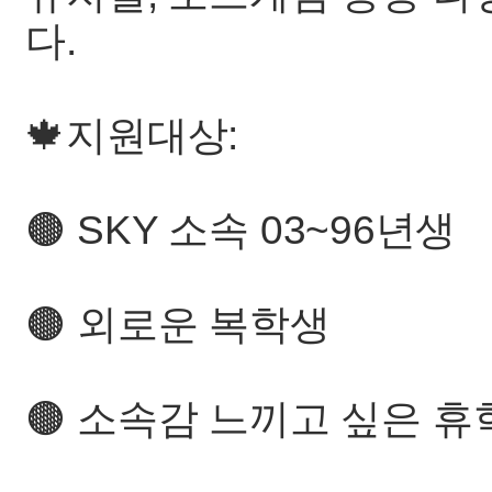
다.
🍁지원대상:
🟤 SKY 소속 03~96년생
🟤 외로운 복학생
🟤 소속감 느끼고 싶은 휴