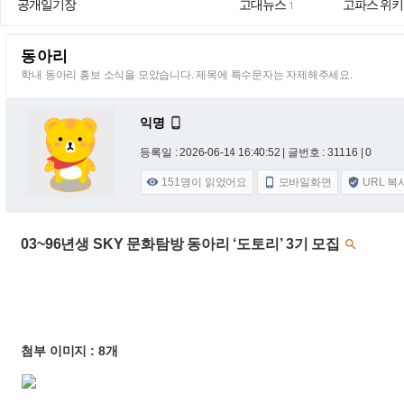
공개일기장
고대뉴스
고파스 위키
1
동아리
학내 동아리 홍보 소식을 모았습니다. 제목에 특수문자는 자제해주세요.
익명

등록일 : 2026-06-14 16:40:52
| 글번호 : 31116 | 0
151
명이 읽었어요
모바일화면
URL 복



03~96년생 SKY 문화탐방 동아리 ‘도토리’ 3기 모집

첨부 이미지 : 8개