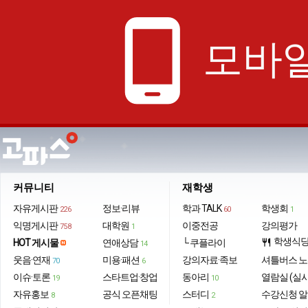
phone_android
모바일
커뮤니티
재학생
자유게시판
정보·리뷰
학과 TALK
학생회
226
60
1
익명게시판
대학원
이중전공
강의평가
758
1
학생식
HOT 게시물
연애상담
└ 쿠플라이
restaurant
14
웃음·연재
미용·패션
강의자료·족보
셔틀버스 
70
6
이슈·토론
스타트업·창업
동아리
열람실 (실
19
10
자유홍보
공식 오픈채팅
스터디
수강신청 
8
2