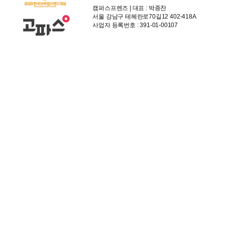
캠퍼스프렌즈 | 대표 : 박종찬
서울 강남구 테헤란로70길12 402-418A
사업자 등록번호 : 391-01-00107