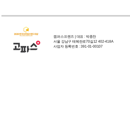
캠퍼스프렌즈 | 대표 : 박종찬
서울 강남구 테헤란로70길12 402-418A
사업자 등록번호 : 391-01-00107