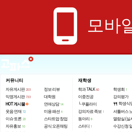
phone_android
모바일
커뮤니티
재학생
자유게시판
정보·리뷰
학과 TALK
학생회
203
60
1
익명게시판
대학원
이중전공
강의평가
733
학생식
HOT 게시물
연애상담
└ 쿠플라이
restaurant
14
웃음·연재
미용·패션
강의자료·족보
셔틀버스 
72
4
1
이슈·토론
스타트업·창업
동아리
열람실 (실
20
8
자유홍보
공식 오픈채팅
스터디
수강신청 
10
1