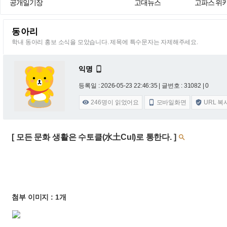
공개일기장
고대뉴스
고파스 위
동아리
학내 동아리 홍보 소식을 모았습니다. 제목에 특수문자는 자제해주세요.
익명

등록일 : 2026-05-23 22:46:35
| 글번호 : 31082 | 0
246
명이 읽었어요
모바일화면
URL 복



[ 모든 문화 생활은 수토클(水土Cul)로 통한다. ]

첨부 이미지 : 1개