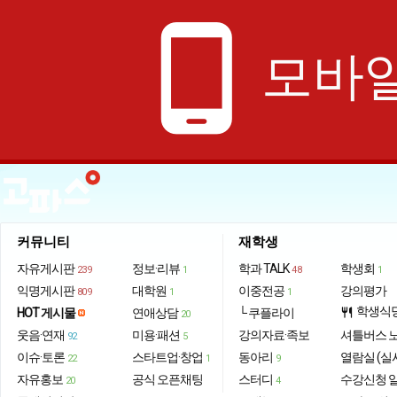
phone_android
모바일
커뮤니티
재학생
자유게시판
정보·리뷰
학과 TALK
학생회
239
1
48
1
익명게시판
대학원
이중전공
강의평가
809
1
1
학생식
HOT 게시물
연애상담
└ 쿠플라이
restaurant
20
웃음·연재
미용·패션
강의자료·족보
셔틀버스 
92
5
이슈·토론
스타트업·창업
동아리
열람실 (실
22
1
9
자유홍보
공식 오픈채팅
스터디
수강신청 
20
4