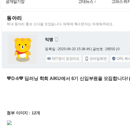
공개일기장
고대뉴스
고파스 위
3
동아리
학내 동아리 홍보 소식을 모았습니다. 제목에 특수문자는 자제해주세요.
익명

등록일 : 2025-06-20 15:38:46
| 글번호 : 28550 | 0
507
명이 읽었어요
모바일화면
URL 복



💚D-6💚 딥러닝 학회 AIKU에서 6기 신입부원을 모집합니다!
첨부 이미지 : 12개