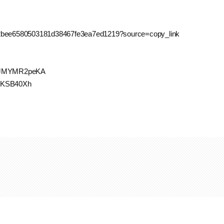
ite/2bee6580503181d38467fe3ea7ed1219?source=copy_link
pe4JMYMR2peKA
/sKSB40Xh