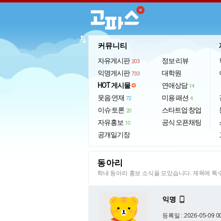
import_export
커뮤니티
자유게시판
정보·리뷰
203
익명게시판
대학원
733
HOT 게시물
연애상담
14
웃음·연재
미용·패션
72
4
이슈·토론
스타트업·창업
20
자유홍보
공식 오픈채팅
10
공개일기장
동아리
학내 동아리 홍보 소식을 모았습니다. 제목에 
익명

등록일 : 2026-05-09 0