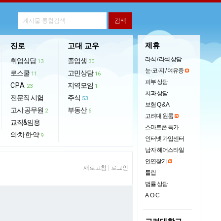
제휴
진로
고대 교우
라식 / 라섹 상담
취업상담
졸업생
13
30
눈·코·지 / 여유증
로스쿨
고민상담
11
16
피부 상담
CPA
지역모임
23
1
치과 상담
전문직 시험
주식
53
보험 Q & A
고시·공무원
부동산
2
6
고려대 원룸
교직&임용
스마트폰 특가
의·치·한·약
9
인터넷 가입센터
남자 헤어스타일
인연찾기
새로고침
|
로그인
튤립
법률 상담
AOC