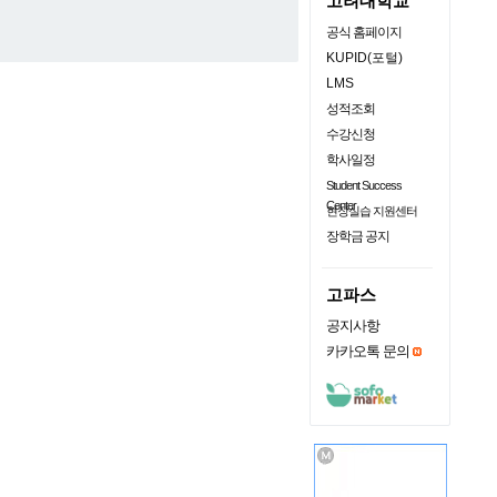
고려대학교
공식 홈페이지
KUPID(포털)
LMS
성적조회
수강신청
학사일정
Student Success
Center
현장실습 지원센터
장학금 공지
고파스
공지사항
카카오톡 문의