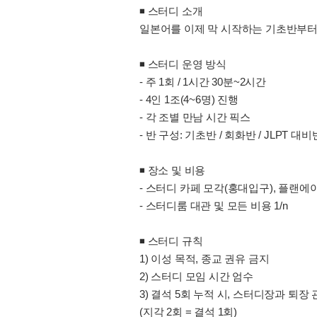
◾️ 스터디 소개
일본어를 이제 막 시작하는 기초반부터 
◾️ 스터디 운영 방식
- 주 1회 / 1시간 30분~2시간
- 4인 1조(4~6명) 진행
- 각 조별 만남 시간 픽스
- 반 구성: 기초반 / 회화반 / JLPT 대비
◾️ 장소 및 비용
- 스터디 카페 모각(홍대입구), 플랜
- 스터디룸 대관 및 모든 비용 1/n
◾️ 스터디 규칙
1) 이성 목적, 종교 권유 금지
2) 스터디 모임 시간 엄수
3) 결석 5회 누적 시, 스터디장과 퇴장
(지각 2회 = 결석 1회)