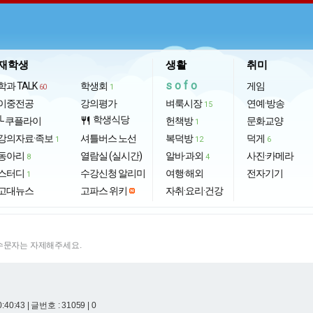
재학생
생활
취미
sofo
학과 TALK
학생회
게임
60
1
이중전공
강의평가
벼룩시장
연예·방송
15
학생식당
└ 쿠플라이
restaurant
헌책방
문화교양
1
강의자료·족보
셔틀버스 노선
복덕방
덕게
1
12
6
동아리
열람실 (실시간)
알바·과외
사진·카메라
8
4
스터디
수강신청 알리미
여행·해외
전자기기
1
고대뉴스
고파스 위키
자취·요리·건강
특수문자는 자제해주세요.
0:40:43
| 글번호 : 31059 | 0