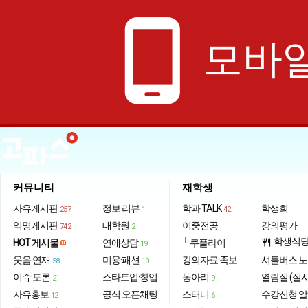
phone_android
모바일
커뮤니티
재학생
자유게시판
정보·리뷰
학과 TALK
학생회
257
1
42
익명게시판
대학원
이중전공
강의평가
742
2
학생식
HOT 게시물
연애상담
└ 쿠플라이
restaurant
19
웃음·연재
미용·패션
강의자료·족보
셔틀버스 
58
10
이슈·토론
스타트업·창업
동아리
열람실 (실
21
9
자유홍보
공식 오픈채팅
스터디
수강신청 
12
6