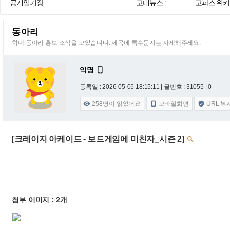
공개일기장
고대뉴스
고파스 위키
1
동아리
학내 동아리 홍보 소식을 모았습니다. 제목에 특수문자는 자제해주세요.
익명

등록일 : 2026-05-06 18:15:11
| 글번호 : 31055 | 0
258
명이 읽었어요
모바일화면
URL 복



[크레이지 아케이드 - 보드게임에 미친자_시즌 2]

첨부 이미지 : 2개