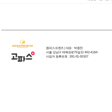
캠퍼스프렌즈 | 대표 : 박종찬
서울 강남구 테헤란로70길12 402-418A
사업자 등록번호 : 391-01-00107