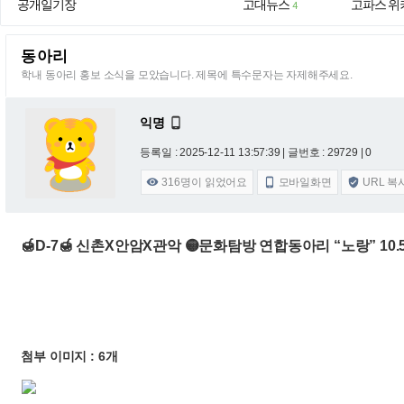
공개일기장
고대뉴스
고파스 위
4
동아리
학내 동아리 홍보 소식을 모았습니다. 제목에 특수문자는 자제해주세요.
익명

등록일 : 2025-12-11 13:57:39
| 글번호 : 29729 | 0
316
명이 읽었어요
모바일화면
URL 복



🍯D-7🍯 신촌X안암X관악 🟡문화탐방 연합동아리 “노랑” 10
첨부 이미지 : 6개