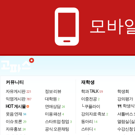
phone_android
모바일
커뮤니티
재학생
자유게시판
정보·리뷰
학과 TALK
학생회
221
59
익명게시판
대학원
이중전공
강의평가
787
2
2
학생식
HOT 게시물
연애상담
└ 쿠플라이
restaurant
24
웃음·연재
미용·패션
강의자료·족보
셔틀버스 
94
4
2
이슈·토론
스타트업·창업
동아리
열람실 (실
29
3
14
자유홍보
공식 오픈채팅
스터디
수강신청 
24
4