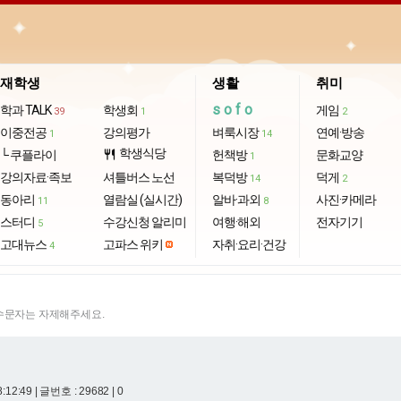
재학생
생활
취미
sofo
학과 TALK
학생회
게임
39
1
2
이중전공
강의평가
벼룩시장
연예·방송
1
14
학생식당
└ 쿠플라이
restaurant
헌책방
문화교양
1
강의자료·족보
셔틀버스 노선
복덕방
덕게
14
2
동아리
열람실 (실시간)
알바·과외
사진·카메라
11
8
스터디
수강신청 알리미
여행·해외
전자기기
5
고대뉴스
고파스 위키
자취·요리·건강
4
특수문자는 자제해주세요.
8:12:49
| 글번호 : 29682 | 0