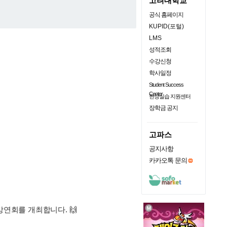
고려대학교
공식 홈페이지
KUPID(포털)
LMS
성적조회
수강신청
학사일정
Student Success
Center
현장실습 지원센터
장학금 공지
고파스
공지사항
카카오톡 문의
 강연회를 개최합니다. 🙌