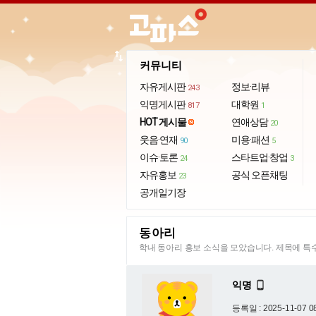
import_export
커뮤니티
자유게시판
정보·리뷰
243
익명게시판
대학원
817
1
HOT 게시물
연애상담
20
웃음·연재
미용·패션
90
5
이슈·토론
스타트업·창업
24
3
자유홍보
공식 오픈채팅
23
공개일기장
동아리
학내 동아리 홍보 소식을 모았습니다. 제목에 
익명

등록일 : 2025-11-07 0