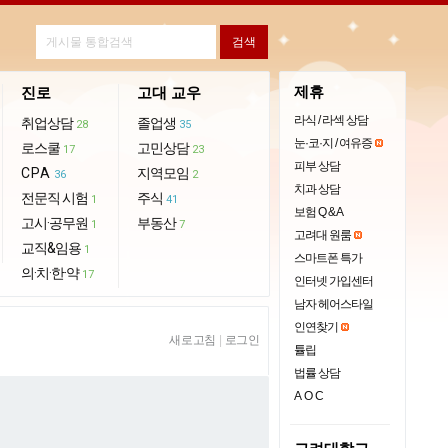
제휴
진로
고대 교우
라식 / 라섹 상담
취업상담
졸업생
28
35
눈·코·지 / 여유증
로스쿨
고민상담
17
23
피부 상담
CPA
지역모임
36
2
치과 상담
전문직 시험
주식
1
41
보험 Q & A
고시·공무원
부동산
1
7
고려대 원룸
교직&임용
1
스마트폰 특가
의·치·한·약
17
인터넷 가입센터
남자 헤어스타일
인연찾기
새로고침
|
로그인
튤립
법률 상담
AOC