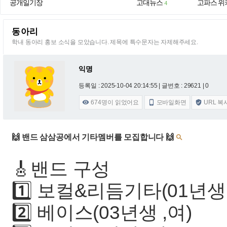
공개일기장
고대뉴스
고파스 위
4
동아리
학내 동아리 홍보 소식을 모았습니다. 제목에 특수문자는 자제해주세요.
익명
등록일 : 2025-10-04 20:14:55
| 글번호 : 29621 | 0
674
명이 읽었어요
모바일화면
URL 복



🙌 밴드 삼삼공에서 기타멤버를 모집합니다 🙌

🎸밴드 구성
1️⃣ 보컬&리듬기타(01년생,
2️⃣ 베이스(03년생 ,여)