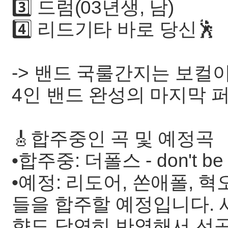
3️⃣ 드럼(03년생, 남)
4️⃣ 리드기타 바로 당신🕺
-> 밴드 국룰간지는 보컬
4인 밴드 완성의 마지막 
🎸합주중인 곡 및 예정곡
•합주중: 더폴스 - don't be a
•예정: 리도어, 쏜애폴, 
들을 합주할 예정입니다.
향도 당연히 반영해서 선곡