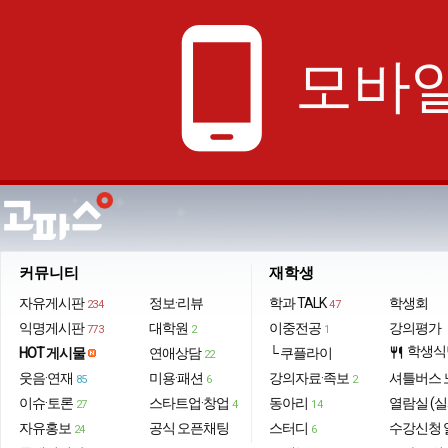
phone_android
모바일
커뮤니티
재학생
자유게시판
정보·리뷰
학과 TALK
학생회
234
47
익명게시판
대학원
이중전공
강의평가
773
2
1
학생식
HOT 게시물
연애상담
└ 쿠플라이
restaurant
22
웃음·연재
미용·패션
강의자료·족보
셔틀버스 
85
6
2
이슈·토론
스타트업·창업
동아리
열람실 (실
27
4
14
자유홍보
공식 오픈채팅
스터디
수강신청 
24
6