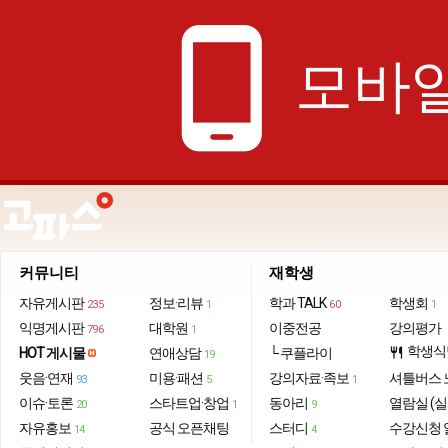
phone_android
모바일
커뮤니티
재학생
자유게시판
정보·리뷰
학과 TALK
학생회
235
1
60
1
익명게시판
대학원
이중전공
강의평가
796
1
학생식
HOT 게시물
연애상담
└ 쿠플라이
restaurant
19
웃음·연재
미용·패션
강의자료·족보
셔틀버스 
93
5
1
이슈·토론
스타트업·창업
동아리
열람실 (실
20
1
9
자유홍보
공식 오픈채팅
스터디
수강신청 
14
4