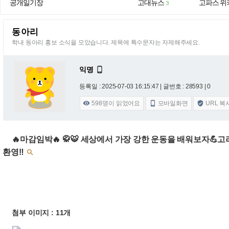
공개일기장
고대뉴스
고파스 위
3
동아리
학내 동아리 홍보 소식을 모았습니다. 제목에 특수문자는 자제해주세요.
익명

등록일 : 2025-07-03 16:15:47
| 글번호 : 28593 | 0
598
명이 읽었어요
모바일화면
URL 복



🔥마감임박🔥 🥋🐯 세상에서 가장 강한 운동을 배워보자💪고
환영‼️

첨부 이미지 : 11개