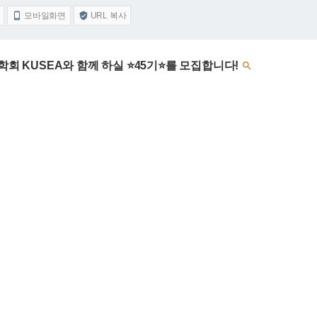
모바일화면
URL 복사


학회 KUSEA와 함께 하실 ⭐️45기⭐️를 모집합니다!
