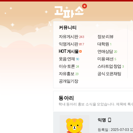
import_export
커뮤니티
자유게시판
정보·리뷰
243
익명게시판
대학원
817
1
HOT 게시물
연애상담
20
웃음·연재
미용·패션
90
5
이슈·토론
스타트업·창업
24
3
자유홍보
공식 오픈채팅
23
공개일기장
동아리
학내 동아리 홍보 소식을 모았습니다. 제목에 
익명

등록일 : 2025-07-03 1