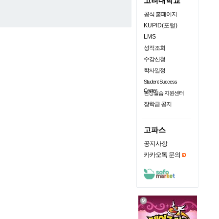
고려대학교
공식 홈페이지
KUPID(포털)
LMS
성적조회
수강신청
학사일정
Student Success
Center
현장실습 지원센터
장학금 공지
고파스
공지사항
카카오톡 문의