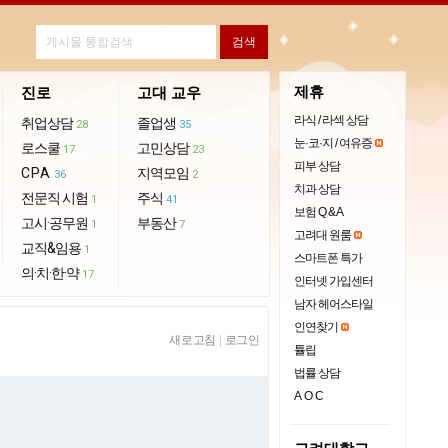
제휴
진로
고대 교우
라식 / 라섹 상담
취업상담
졸업생
28
35
눈·코·지 / 여유증
로스쿨
고민상담
17
23
피부 상담
CPA
지역모임
36
2
치과 상담
전문직 시험
주식
1
41
보험 Q & A
고시·공무원
부동산
1
7
고려대 원룸
교직&임용
1
스마트폰 특가
의·치·한·약
17
인터넷 가입센터
남자 헤어스타일
인연찾기
새로고침
|
로그인
튤립
법률 상담
AOC