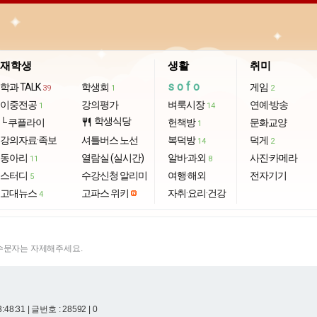
재학생
생활
취미
sofo
학과 TALK
학생회
게임
39
1
2
이중전공
강의평가
벼룩시장
연예·방송
1
14
학생식당
└ 쿠플라이
restaurant
헌책방
문화교양
1
강의자료·족보
셔틀버스 노선
복덕방
덕게
14
2
동아리
열람실 (실시간)
알바·과외
사진·카메라
11
8
스터디
수강신청 알리미
여행·해외
전자기기
5
고대뉴스
고파스 위키
자취·요리·건강
4
특수문자는 자제해주세요.
3:48:31
| 글번호 : 28592 | 0