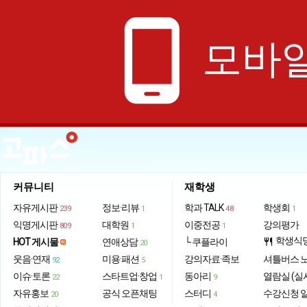
phone_android
모바일
커뮤니티
재학생
자유게시판
정보·리뷰
학과 TALK
학생회
239
1
48
1
익명게시판
대학원
이중전공
강의평가
809
1
1
학생식
HOT 게시물
연애상담
└ 쿠플라이
restaurant
20
웃음·연재
미용·패션
강의자료·족보
셔틀버스 
92
5
이슈·토론
스타트업·창업
동아리
열람실 (실
22
1
9
자유홍보
공식 오픈채팅
스터디
수강신청 
20
4