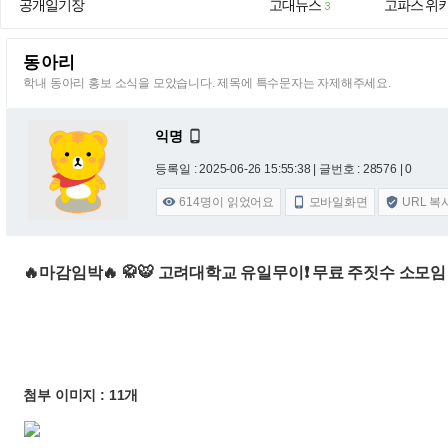
공개일기장
고대뉴스
고파스 위
3
동아리
학내 동아리 홍보 소식을 모았습니다. 제목에 특수문자는 자제해주세요.
익명

등록일 : 2025-06-26 15:55:38
| 글번호 : 28576 | 0
614
명이 읽었어요
모바일화면
URL 복



🔥마감임박🔥 🥋🐯 고려대학교 유일무이❗️ 무료 주짓수 소모임 
첨부 이미지 : 11개