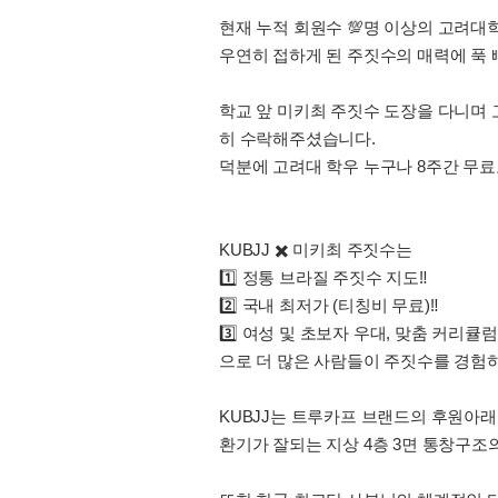
현재 누적 회원수 💯명 이상의 고려대
우연히 접하게 된 주짓수의 매력에 푹 
학교 앞 미키최 주짓수 도장을 다니며 
히 수락해주셨습니다.
덕분에 고려대 학우 누구나 8주간 무료
KUBJJ ✖️ 미키최 주짓수는
1️⃣ 정통 브라질 주짓수 지도‼️
2️⃣ 국내 최저가 (티칭비 무료)‼️
3️⃣ 여성 및 초보자 우대, 맞춤 커리큘럼‼
으로 더 많은 사람들이 주짓수를 경험하
KUBJJ는 트루카프 브랜드의 후원아래
환기가 잘되는 지상 4층 3면 통창구조