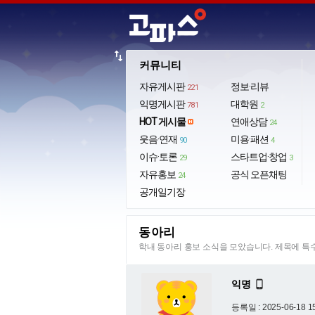
import_export
커뮤니티
자유게시판
정보·리뷰
221
익명게시판
대학원
781
2
HOT 게시물
연애상담
24
웃음·연재
미용·패션
90
4
이슈·토론
스타트업·창업
29
3
자유홍보
공식 오픈채팅
24
공개일기장
동아리
학내 동아리 홍보 소식을 모았습니다. 제목에 
익명

등록일 : 2025-06-18 1