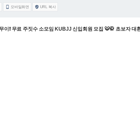
모바일화면
URL 복사


무이❗️ 무료 주짓수 소모임 KUBJJ 신입회원 모집 🐯🥋 초보자 대