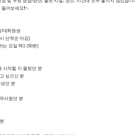
 및 무료 승급/승단, 좋은 시설, 장소, 시간대 모두 놓치지 않았습니
들어보세요❗️✨️
생/대학원생
과시 선착순 마감)
는 요일 택1 (50분)
 시작할 지 몰랐던 분
보고 싶으신 분
하셨던 분
 무서웠던 분
 분