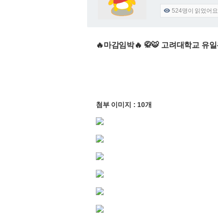
524
명이 읽었어요

🔥마감임박🔥 🥋🐯 고려대학교 유일
첨부 이미지 : 10개