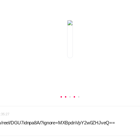
:35:27
com/reel/DGU7idnpa8A/?ignore=MXBpdnVpY2w0ZHJveQ==
: