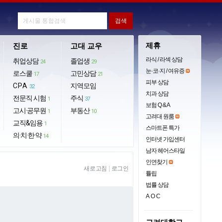
제휴
진로
고대 교우
라식 / 라섹 상담
취업상담
졸업생
24
29
눈·코·지 / 여유증
로스쿨
고민상담
17
21
피부 상담
CPA
지역모임
32
치과 상담
전문직 시험
주식
1
37
보험 Q & A
고시·공무원
부동산
1
10
고려대 원룸
교직&임용
1
스마트폰 특가
의·치·한·약
14
인터넷 가입센터
남자 헤어스타일
인연찾기
새로고침
|
로그인
튤립
법률 상담
AOC