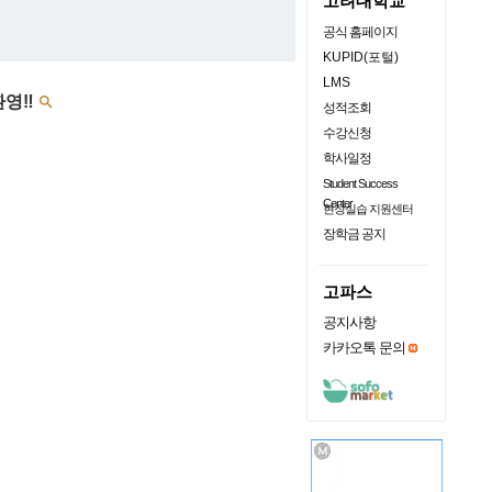
고려대학교
공식 홈페이지
KUPID(포털)
LMS
환영‼️

성적조회
수강신청
학사일정
Student Success
Center
현장실습 지원센터
장학금 공지
고파스
공지사항
카카오톡 문의