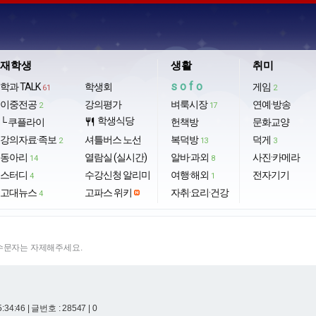
재학생
생활
취미
sofo
학과 TALK
학생회
게임
61
2
이중전공
강의평가
벼룩시장
연예·방송
2
17
학생식당
└ 쿠플라이
restaurant
헌책방
문화교양
강의자료·족보
셔틀버스 노선
복덕방
덕게
2
13
3
동아리
열람실 (실시간)
알바·과외
사진·카메라
14
8
스터디
수강신청 알리미
여행·해외
전자기기
4
1
고대뉴스
고파스 위키
자취·요리·건강
4
특수문자는 자제해주세요.
5:34:46
| 글번호 : 28547 | 0