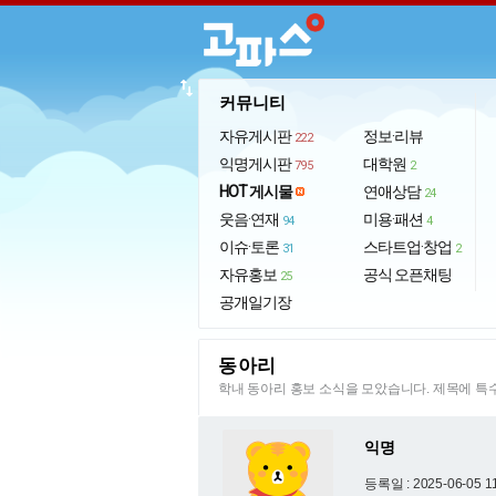
import_export
커뮤니티
자유게시판
정보·리뷰
222
익명게시판
대학원
795
2
HOT 게시물
연애상담
24
웃음·연재
미용·패션
94
4
이슈·토론
스타트업·창업
31
2
자유홍보
공식 오픈채팅
25
공개일기장
동아리
학내 동아리 홍보 소식을 모았습니다. 제목에 
익명
등록일 : 2025-06-05 1