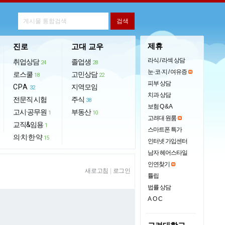
제휴
진로
고대 교우
라식 / 라섹 상담
취업상담
졸업생
24
28
눈·코·지 / 여유증
로스쿨
고민상담
18
22
피부 상담
CPA
지역모임
32
치과 상담
전문직 시험
주식
38
보험 Q & A
고시·공무원
부동산
1
10
고려대 원룸
교직&임용
1
스마트폰 특가
의·치·한·약
15
인터넷 가입센터
남자 헤어스타일
인연찾기
새로고침
|
로그인
튤립
법률 상담
AOC