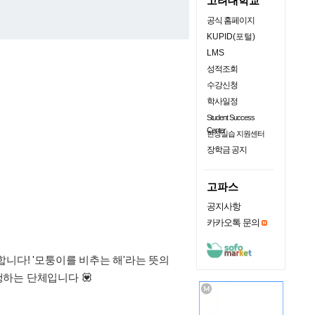
고려대학교
공식 홈페이지
KUPID(포털)
LMS
성적조회
수강신청
학사일정
Student Success
Center
현장실습 지원센터
장학금 공지
고파스
공지사항
카카오톡 문의
니다! '모퉁이를 비추는 해'라는 뜻의
하는 단체입니다 💟