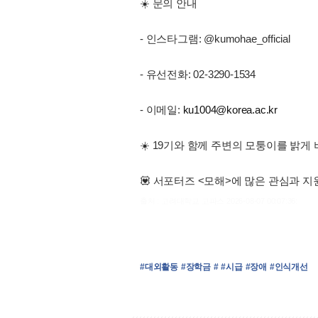
☀️ 문의 안내
- 인스타그램: @kumohae_official
- 유선전화: 02-3290-1534
- 이메일:
ku1004@korea.ac.kr
☀️ 19기와 함께 주변의 모퉁이를 밝게
💟 서포터즈 <모해>에 많은 관심과 지
출처 : 고려대학교 고파스 2026-08-07 00:07:36:
#대외활동
#장학금
#
#시급
#장애
#인식개선