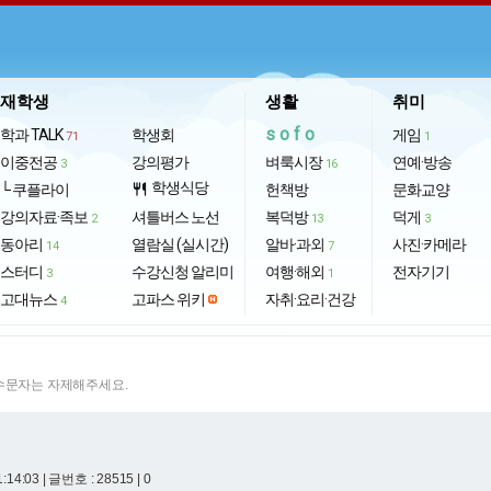
재학생
생활
취미
sofo
학과 TALK
학생회
게임
71
1
이중전공
강의평가
벼룩시장
연예·방송
3
16
학생식당
└ 쿠플라이
restaurant
헌책방
문화교양
강의자료·족보
셔틀버스 노선
복덕방
덕게
2
13
3
동아리
열람실 (실시간)
알바·과외
사진·카메라
14
7
스터디
수강신청 알리미
여행·해외
전자기기
3
1
고대뉴스
고파스 위키
자취·요리·건강
4
특수문자는 자제해주세요.
1:14:03
| 글번호 : 28515 | 0