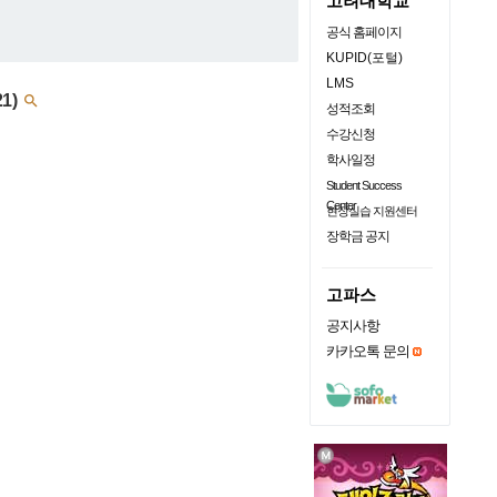
고려대학교
공식 홈페이지
KUPID(포털)
LMS
21)

성적조회
수강신청
학사일정
Student Success
Center
현장실습 지원센터
장학금 공지
고파스
공지사항
카카오톡 문의