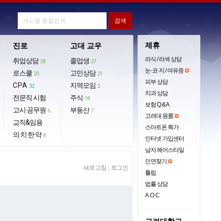
제휴
진로
고대 교우
라식 / 라섹 상담
취업상담
졸업생
28
27
눈·코·지 / 여유증
로스쿨
고민상담
20
21
피부 상담
CPA
지역모임
32
2
치과 상담
전문직 시험
주식
18
보험 Q & A
고시·공무원
부동산
6
7
고려대 원룸
교직&임용
스마트폰 특가
의·치·한·약
8
인터넷 가입센터
남자 헤어스타일
인연찾기
새로고침
|
로그인
튤립
법률 상담
AOC