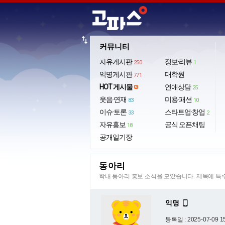
import_export
커뮤니티
자유게시판
정보·리뷰
250
1
익명게시판
대학원
771
HOT 게시물
연애상담
25
웃음·연재
미용·패션
83
10
이슈·토론
스타트업·창업
33
2
자유홍보
공식 오픈채팅
18
공개일기장
동아리
학내 동아리 홍보 소식을 모았습니다. 제목에 
익명

등록일 : 2025-07-09 1