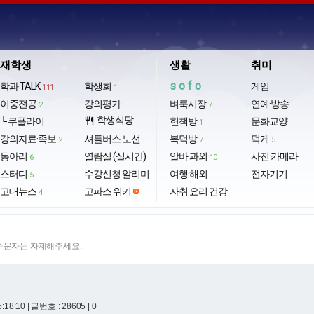
재학생
생활
취미
sofo
학과 TALK
학생회
게임
111
1
이중전공
강의평가
벼룩시장
연예·방송
2
7
학생식당
└ 쿠플라이
restaurant
헌책방
문화교양
1
강의자료·족보
셔틀버스 노선
복덕방
덕게
2
7
5
동아리
열람실 (실시간)
알바·과외
사진·카메라
6
10
스터디
수강신청 알리미
여행·해외
전자기기
5
고대뉴스
고파스 위키
자취·요리·건강
4
특수문자는 자제해주세요.
5:18:10
| 글번호 : 28605 | 0