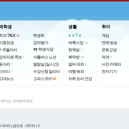
재학생
생활
취미
sofo
학과 TALK
학생회
게임
59
1
이중전공
강의평가
벼룩시장
연예·방송
15
학생식당
└ 쿠플라이
restaurant
헌책방
문화교양
1
강의자료·족보
셔틀버스 노선
복덕방
덕게
1
13
7
동아리
열람실 (실시간)
알바·과외
사진·카메라
7
4
스터디
수강신청 알리미
여행·해외
전자기기
1
고대뉴스
고파스 위키
자취·요리·건강
특수문자는 자제해주세요.
8:49:40
| 글번호 : 28533 | 0