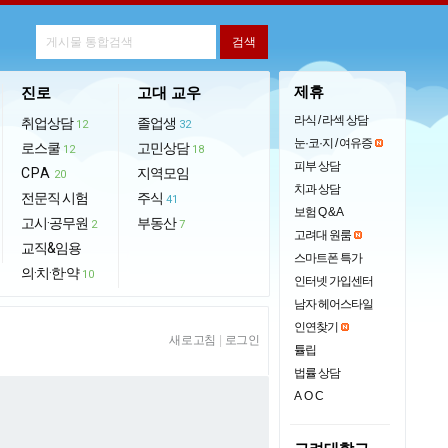
제휴
진로
고대 교우
라식 / 라섹 상담
취업상담
졸업생
12
32
눈·코·지 / 여유증
로스쿨
고민상담
12
18
피부 상담
CPA
지역모임
20
치과 상담
전문직 시험
주식
41
보험 Q & A
고시·공무원
부동산
2
7
고려대 원룸
교직&임용
스마트폰 특가
의·치·한·약
10
인터넷 가입센터
남자 헤어스타일
인연찾기
새로고침
|
로그인
튤립
법률 상담
AOC