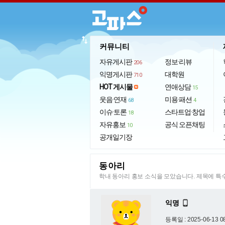
import_export
커뮤니티
자유게시판
정보·리뷰
206
익명게시판
대학원
710
HOT 게시물
연애상담
15
웃음·연재
미용·패션
68
4
이슈·토론
스타트업·창업
18
자유홍보
공식 오픈채팅
10
공개일기장
동아리
학내 동아리 홍보 소식을 모았습니다. 제목에 
익명

등록일 : 2025-06-13 0