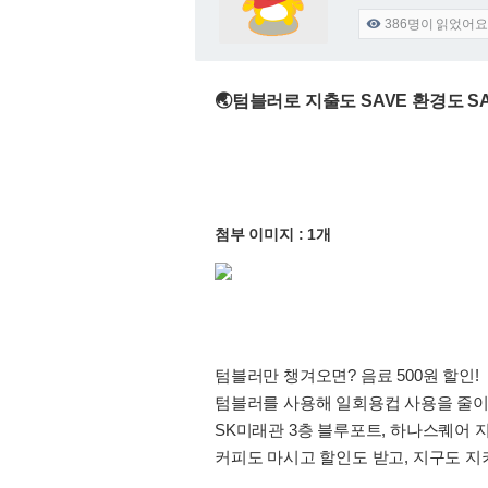
386
명이 읽었어요

🌏텀블러로 지출도 SAVE 환경도 SA
첨부 이미지 : 1개
텀블러만 챙겨오면? 음료 500원 할인!
텀블러를 사용해 일회용컵 사용을 줄이
SK미래관 3층 블루포트, 하나스퀘어 지
커피도 마시고 할인도 받고, 지구도 지