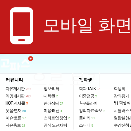
phone_android
모바일 화
으로 보기
커뮤니티
재학생
자유게시판
정보·리뷰
학과 TALK
학생회
229
97
익명게시판
대학원
이중전공
강의평가
783
2
2
학생식
HOT 게시물
연애상담
└ 쿠플라이
restaurant
27
웃음·연재
미용·패션
강의자료·족보
셔틀버스 
88
4
2
이슈·토론
스타트업·창업
동아리
열람실 (실
27
2
13
자유홍보
공식 오픈채팅
스터디
수강신청 
21
5