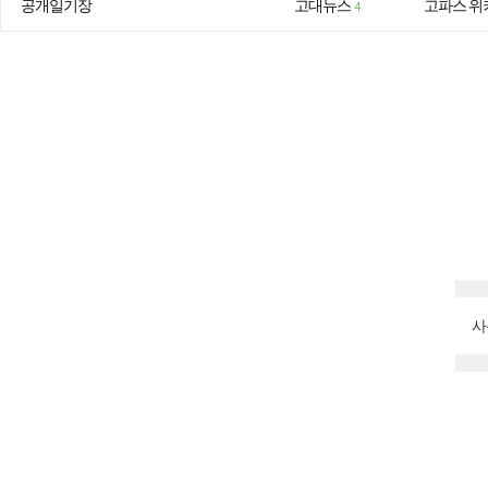
공개일기장
고대뉴스
고파스 위
4
사