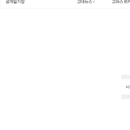
공개일기장
고대뉴스
고파스 위
4
사