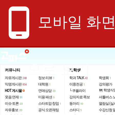
phone_android
모바일 화
으로 보기
커뮤니티
재학생
자유게시판
정보·리뷰
학과 TALK
학생회
248
1
43
1
익명게시판
대학원
이중전공
강의평가
854
1
1
학생식
HOT 게시물
연애상담
└ 쿠플라이
restaurant
20
웃음·연재
미용·패션
강의자료·족보
셔틀버스 
91
5
이슈·토론
스타트업·창업
동아리
열람실 (실
23
1
10
자유홍보
공식 오픈채팅
스터디
수강신청 
20
5