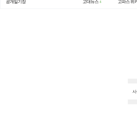
공개일기장
고대뉴스
고파스 위
4
사