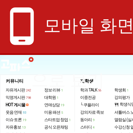
phone_android
모바일 화
으로 보기
커뮤니티
재학생
자유게시판
정보·리뷰
학과 TALK
학생회
242
1
56
1
익명게시판
대학원
이중전공
강의평가
798
1
학생식
HOT 게시물
연애상담
└ 쿠플라이
restaurant
19
웃음·연재
미용·패션
강의자료·족보
셔틀버스 
93
5
이슈·토론
스타트업·창업
동아리
열람실 (실
19
1
9
자유홍보
공식 오픈채팅
스터디
수강신청 
13
4