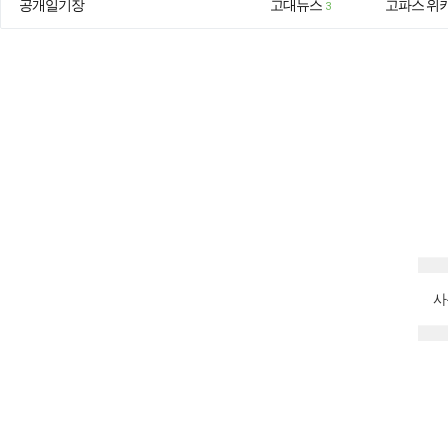
공개일기장
고대뉴스
고파스 위
3
사