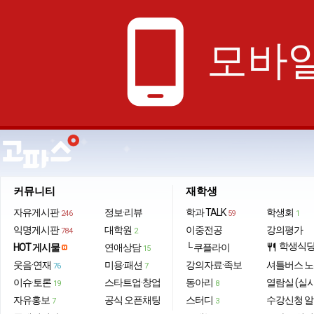
phone_android
모바일
커뮤니티
재학생
자유게시판
정보·리뷰
학과 TALK
학생회
246
59
1
익명게시판
대학원
이중전공
강의평가
784
2
학생식
HOT 게시물
연애상담
└ 쿠플라이
restaurant
15
웃음·연재
미용·패션
강의자료·족보
셔틀버스 
76
7
이슈·토론
스타트업·창업
동아리
열람실 (실
19
8
자유홍보
공식 오픈채팅
스터디
수강신청 
7
3