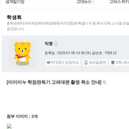
공개일기장
고대뉴스
고파스 위키
1
학생회
총학생회/단과대학생회/과학생회/동아리연합회/특별기구 등 학내 단체 소식을 전
공간입니다.
익명

등록일 : 2026-07-08 14:39:28
| 글번호 : 7558 | 0
971
명이 읽었어요
모바일화면
URL 복



[미미미누 학점판독기 고려대편 촬영 취소 안내]

첨부 이미지 : 3개