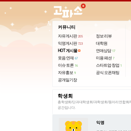
import_export
커뮤니티
자유게시판
정보·리뷰
205
익명게시판
대학원
723
HOT 게시물
연애상담
17
웃음·연재
미용·패션
67
7
이슈·토론
스타트업·창업
16
1
자유홍보
공식 오픈채팅
9
공개일기장
학생회
총학생회/단과대학생회/과학생회/동아리연합회/특
공간입니다.
익명