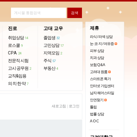
제휴
진로
고대 교우
라식 / 라섹 상담
취업상담
졸업생
14
32
눈·코·지 / 여유증
로스쿨
고민상담
9
17
피부 상담
CPA
지역모임
24
2
치과 상담
전문직 시험
주식
57
보험 Q & A
고시·공무원
부동산
2
4
고려대 원룸
교직&임용
스마트폰 특가
의·치·한·약
7
인터넷 가입센터
남자 헤어스타일
인연찾기
새로고침
|
로그인
튤립
법률 상담
AOC