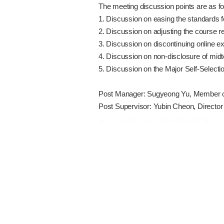
The meeting discussion points are as fo
1. Discussion on easing the standards f
2. Discussion on adjusting the course reg
3. Discussion on discontinuing online 
4. Discussion on non-disclosure of mid
5. Discussion on the Major Self-Selectio
Post Manager: Sugyeong Yu, Member o
Post Supervisor: Yubin Cheon, Director
출처 : 고려대학교 고파스 2026-08-08 17:41:58: