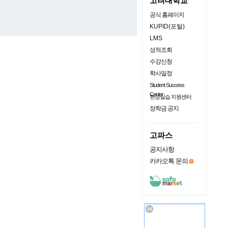
고려대학교
공식 홈페이지
KUPID(포털)
LMS
성적조회
수강신청
학사일정
Student Success
Center
현장실습 지원센터
장학금 공지
고파스
공지사항
카카오톡 문의