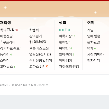
재학생
생활
취미
sofo
학과 TALK
학생회
게임
58
이중전공
강의평가
벼룩시장
연예·방송
16
학생식당
└ 쿠플라이
restaurant
헌책방
문화교양
1
강의자료·족보
셔틀버스 노선
복덕방
덕게
1
14
6
동아리
열람실 (실시간)
알바·과외
사진·카메라
6
5
스터디
수강신청 알리미
여행·해외
전자기기
1
고대뉴스
고파스 위키
자취·요리·건강
3
별기구 등 학내 단체 소식을 전달하는