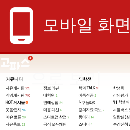
phone_android
모바일 화
으로 보기
커뮤니티
재학생
자유게시판
정보·리뷰
학과 TALK
학생회
223
61
익명게시판
대학원
이중전공
강의평가
790
2
2
학생식
HOT 게시물
연애상담
└ 쿠플라이
restaurant
24
웃음·연재
미용·패션
강의자료·족보
셔틀버스 
94
4
2
이슈·토론
스타트업·창업
동아리
열람실 (실
29
2
14
자유홍보
공식 오픈채팅
스터디
수강신청 
23
4