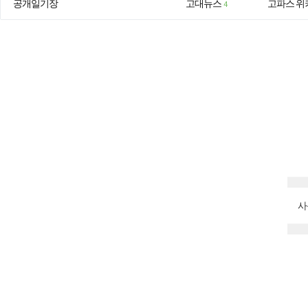
공개일기장
고대뉴스
고파스 위
4
사