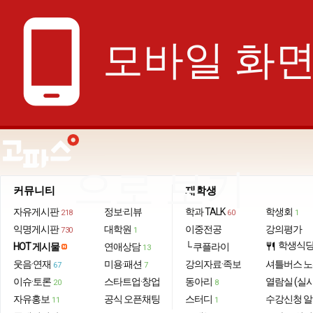
phone_android
모바일 화
으로 보기
커뮤니티
재학생
자유게시판
정보·리뷰
학과 TALK
학생회
218
60
1
익명게시판
대학원
이중전공
강의평가
730
1
학생식
HOT 게시물
연애상담
└ 쿠플라이
restaurant
13
웃음·연재
미용·패션
강의자료·족보
셔틀버스 
67
7
이슈·토론
스타트업·창업
동아리
열람실 (실
20
8
자유홍보
공식 오픈채팅
스터디
수강신청 
11
1