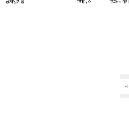
공개일기장
고대뉴스
고파스 위키
사