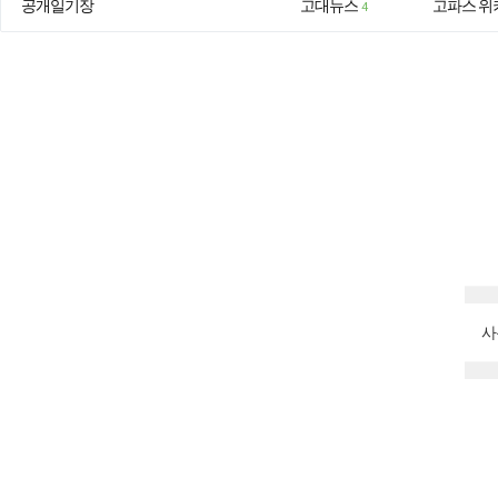
공개일기장
고대뉴스
고파스 위
4
사