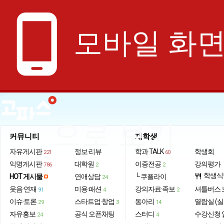
phone_android
모바일 화
으로 보기
커뮤니티
재학생
자유게시판
정보·리뷰
학과 TALK
학생회
221
60
익명게시판
대학원
이중전공
강의평가
786
2
2
학생식
HOT 게시물
연애상담
└ 쿠플라이
restaurant
24
웃음·연재
미용·패션
강의자료·족보
셔틀버스 
91
4
2
이슈·토론
스타트업·창업
동아리
열람실 (실
29
3
14
자유홍보
공식 오픈채팅
스터디
수강신청 
24
4