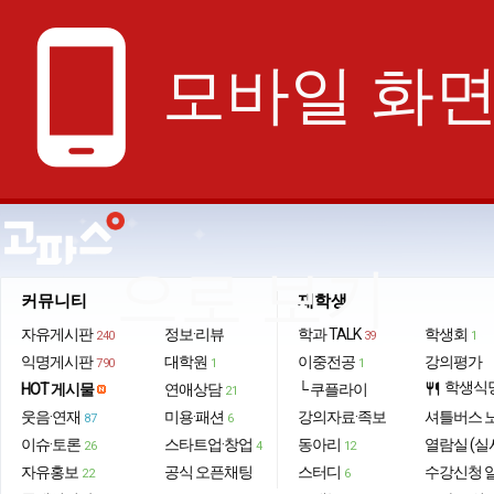
phone_android
모바일 화
으로 보기
커뮤니티
재학생
자유게시판
정보·리뷰
학과 TALK
학생회
240
39
1
익명게시판
대학원
이중전공
강의평가
790
1
1
학생식
HOT 게시물
연애상담
└ 쿠플라이
restaurant
21
웃음·연재
미용·패션
강의자료·족보
셔틀버스 
87
6
이슈·토론
스타트업·창업
동아리
열람실 (실
26
4
12
자유홍보
공식 오픈채팅
스터디
수강신청 
22
6