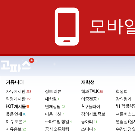
phone_android
모바일
커뮤니티
재학생
자유게시판
정보·리뷰
학과 TALK
학생회
238
38
익명게시판
대학원
이중전공
강의평가
756
1
1
학생식
HOT 게시물
연애상담
└ 쿠플라이
restaurant
22
웃음·연재
미용·패션
강의자료·족보
셔틀버스 
88
7
이슈·토론
스타트업·창업
동아리
열람실 (실
26
4
11
자유홍보
공식 오픈채팅
스터디
수강신청 
22
6