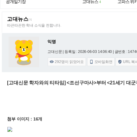
공개일기장
고대뉴스
고파스 위
4
고대뉴스
N
따끈따끈한 학내 소식을 전합니다.
익명
고대신문 |
등록일 : 2026-06-03 14:06:40
| 글번호 : 14740
292
명이 읽었어요
모바일화면
URL 복



[고대신문 학자와의 티타임] <조선구마사>부터 <21세기 대
첨부 이미지 : 16개