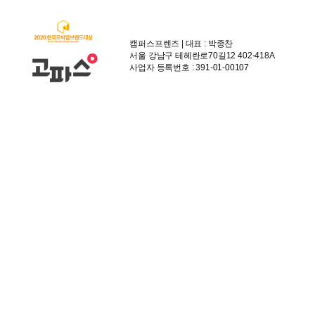
캠퍼스프렌즈 | 대표 : 박종찬
서울 강남구 테헤란로70길12 402-418A
사업자 등록번호 : 391-01-00107