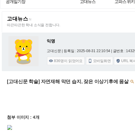
공개일기장
고대뉴스
고파스 위키
고대뉴스
N
따끈따끈한 학내 소식을 전합니다.
익명
고대신문 |
등록일 : 2025-08-31 22:10:54
| 글번호 : 14329
836
명이 읽었어요
모바일화면
URL 복



[고대신문 학술] 자연재해 막던 습지, 잦은 이상기후에 몸살

첨부 이미지 : 4개