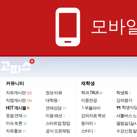
phone_android
모바일
커뮤니티
재학생
자유게시판
정보·리뷰
학과 TALK
학생회
222
61
1
익명게시판
대학원
이중전공
강의평가
732
1
학생식
HOT 게시물
연애상담
└ 쿠플라이
restaurant
13
웃음·연재
미용·패션
강의자료·족보
셔틀버스 
62
7
이슈·토론
스타트업·창업
동아리
열람실 (실
20
8
자유홍보
공식 오픈채팅
스터디
수강신청 
11
1