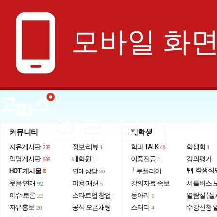
phone_android
모바일 화
으로 보기
커뮤니티
재학생
자유게시판
정보·리뷰
학과 TALK
학생회
239
1
48
1
익명게시판
대학원
이중전공
강의평가
809
1
1
학생식
HOT 게시물
연애상담
└ 쿠플라이
restaurant
20
웃음·연재
미용·패션
강의자료·족보
셔틀버스 
92
5
이슈·토론
스타트업·창업
동아리
열람실 (실
22
1
9
자유홍보
공식 오픈채팅
스터디
수강신청 
20
4