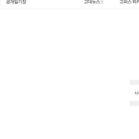
공개일기장
고대뉴스
고파스 위
3
사