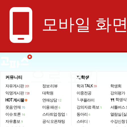
phone_android
모바일 화
으로 보기
커뮤니티
재학생
자유게시판
정보·리뷰
학과 TALK
학생회
201
59
익명게시판
대학원
이중전공
강의평가
728
학생식
HOT 게시물
연애상담
└ 쿠플라이
restaurant
12
웃음·연재
미용·패션
강의자료·족보
셔틀버스 
70
6
1
이슈·토론
스타트업·창업
동아리
열람실 (실
16
1
6
자유홍보
공식 오픈채팅
스터디
수강신청 
9
1