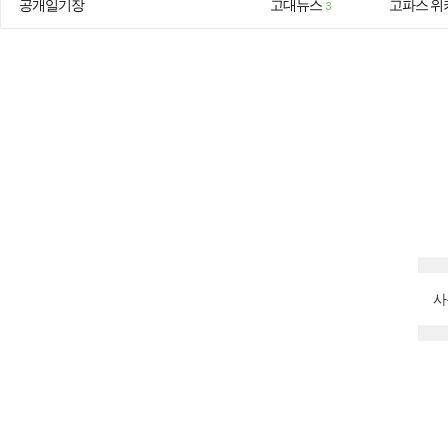
공개일기장
고대뉴스
고파스 위
3
사