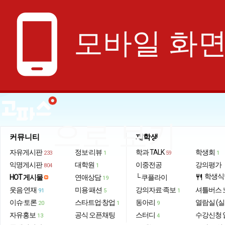
phone_android
모바일 화
으로 보기
커뮤니티
재학생
자유게시판
정보·리뷰
학과 TALK
학생회
233
1
59
1
익명게시판
대학원
이중전공
강의평가
804
1
학생식
HOT 게시물
연애상담
└ 쿠플라이
restaurant
19
웃음·연재
미용·패션
강의자료·족보
셔틀버스 
91
5
1
이슈·토론
스타트업·창업
동아리
열람실 (실
20
1
9
자유홍보
공식 오픈채팅
스터디
수강신청 
13
4