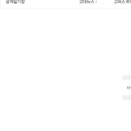
공개일기장
고대뉴스
고파스 위
3
사