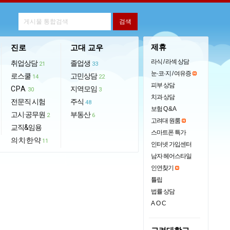
제휴
진로
고대 교우
라식 / 라섹 상담
취업상담
졸업생
21
33
눈·코·지 / 여유증
로스쿨
고민상담
14
22
피부 상담
CPA
지역모임
30
3
치과 상담
전문직 시험
주식
48
보험 Q & A
고시·공무원
부동산
2
6
고려대 원룸
교직&임용
스마트폰 특가
의·치·한·약
11
인터넷 가입센터
남자 헤어스타일
인연찾기
튤립
법률 상담
AOC