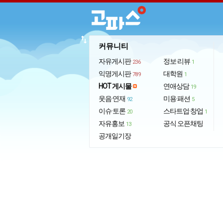
import_export
커뮤니티
자유게시판
정보·리뷰
236
1
익명게시판
대학원
789
1
HOT 게시물
연애상담
19
웃음·연재
미용·패션
92
5
이슈·토론
스타트업·창업
20
1
자유홍보
공식 오픈채팅
13
공개일기장