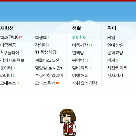
재학생
생활
취미
sofo
학과 TALK
학생회
게임
57
1
1
이중전공
강의평가
벼룩시장
연예·방송
11
학생식당
└ 쿠플라이
restaurant
헌책방
문화교양
1
강의자료·족보
셔틀버스 노선
복덕방
덕게
12
5
동아리
열람실 (실시간)
알바·과외
사진·카메라
9
7
스터디
수강신청 알리미
여행·해외
전자기기
3
고대뉴스
고파스 위키
자취·요리·건강
3