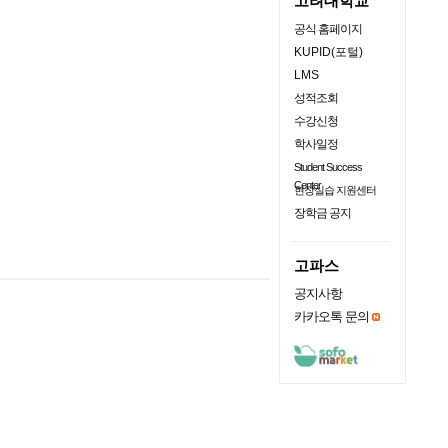
고려대학교
공식 홈페이지
KUPID(포털)
LMS
성적조회
수강신청
학사일정
Student Success
Center
현장실습 지원센터
장학금 공지
고파스
공지사항
카카오톡 문의