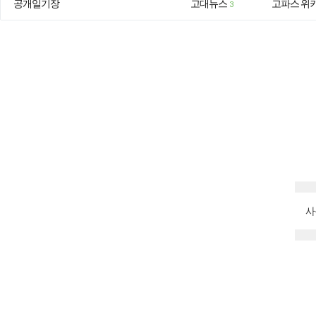
공개일기장
고대뉴스
고파스 위
3
사