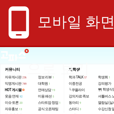
phone_android
모바일 화
으로 보기
커뮤니티
재학생
자유게시판
정보·리뷰
학과 TALK
학생회
236
1
57
1
익명게시판
대학원
이중전공
강의평가
789
1
학생식
HOT 게시물
연애상담
└ 쿠플라이
restaurant
19
웃음·연재
미용·패션
강의자료·족보
셔틀버스 
92
5
이슈·토론
스타트업·창업
동아리
열람실 (실
20
1
9
자유홍보
공식 오픈채팅
스터디
수강신청 
13
3