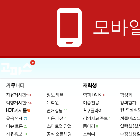
phone_android
모바일
커뮤니티
재학생
자유게시판
정보·리뷰
학과 TALK
학생회
203
60
1
익명게시판
대학원
이중전공
강의평가
733
학생식
HOT 게시물
연애상담
└ 쿠플라이
restaurant
14
웃음·연재
미용·패션
강의자료·족보
셔틀버스 
72
4
1
이슈·토론
스타트업·창업
동아리
열람실 (실
20
8
자유홍보
공식 오픈채팅
스터디
수강신청 
10
1