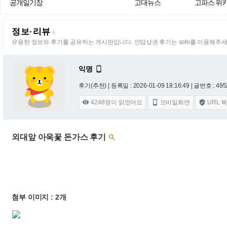
공개일기장
고대뉴스
고파스 위
정보·리뷰
6
유용한 정보와 후기를 공유하는 게시판입니다. 안암상권 후기는 sofo를 이용해주세
익명

후기(추천) |
등록일 : 2026-01-09 18:16:49
| 글번호 : 4952
4248
명이 읽었어요
모바일화면
URL 



외대앞 아욱꽃 돈가스 후기

첨부 이미지 : 2개