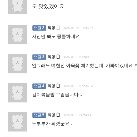
오 맛있겠어요
:

댓글
2
익명
2026-01-09 21:43:37
사진만 봐도 뭉클하네요
:

댓글
3
익명
2026-01-10 06:00:52
안그래도 며칠전 아욱꽃 얘기했는데! 가봐야겠네요

댓글
4
익명
2026-01-10 09:36:34
김치볶음밥 그립읍니다...
:

댓글
5
익명
2026-01-10 17:40:42
노부부가 되셨군요..
: