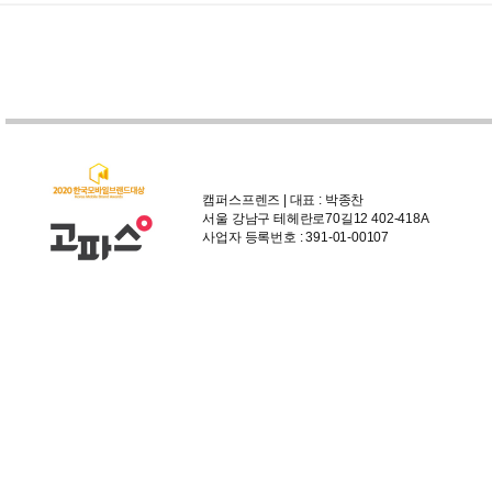
캠퍼스프렌즈 | 대표 : 박종찬
서울 강남구 테헤란로70길12 402-418A
사업자 등록번호 : 391-01-00107