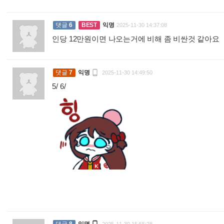
댓글
6
BEST
익명
2025-11-30 14:37:08
인당 12만원이면 나오는거에 비해 좀 비싼것 같아요
:

댓글
7
익명
2025-11-30 14:49:50
5/ 6/
: