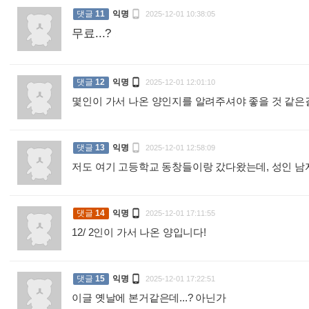

댓글
11
익명
2025-12-01 10:38:05
무료...?
:

댓글
12
익명
2025-12-01 12:01:10
몇인이 가서 나온 양인지를 알려주셔야 좋을 것 같

댓글
13
익명
2025-12-01 12:58:09
저도 여기 고등학교 동창들이랑 갔다왔는데, 성인 남자

댓글
14
익명
2025-12-01 17:11:55
12/ 2인이 가서 나온 양입니다!
:

댓글
15
익명
2025-12-01 17:22:51
이글 옛날에 본거같은데...? 아닌가
: