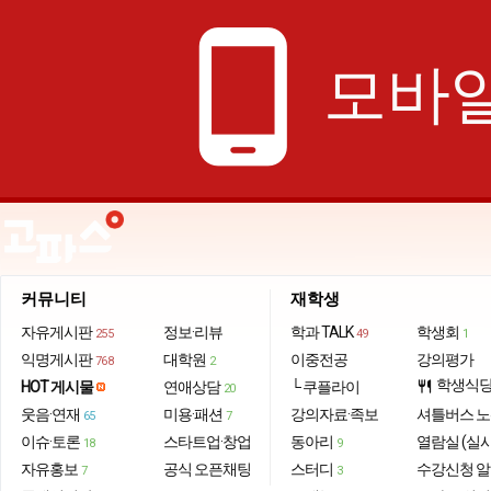
phone_android
모바일
커뮤니티
재학생
자유게시판
정보·리뷰
학과 TALK
학생회
255
49
1
익명게시판
대학원
이중전공
강의평가
768
2
학생식
HOT 게시물
연애상담
└ 쿠플라이
restaurant
20
웃음·연재
미용·패션
강의자료·족보
셔틀버스 
65
7
이슈·토론
스타트업·창업
동아리
열람실 (실
18
9
자유홍보
공식 오픈채팅
스터디
수강신청 
7
3