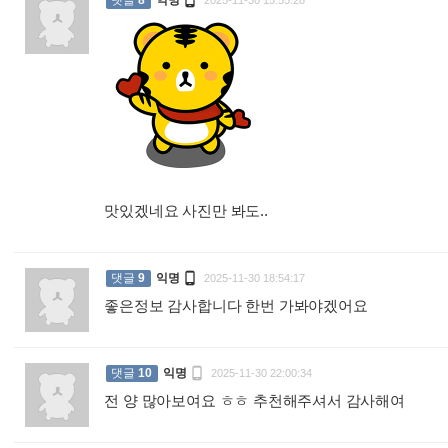

댓글
8
익명
2025-11-30 15:55:28
맛있겠네요 사진만 봐도..
:

댓글
9
익명
2025-11-30 18:54:17
좋은정보 감사합니다 한번 가봐야겠어요
:

댓글
10
익명
2025-11-30 22:00:34
전 양 많아보여요 ㅎㅎ 추천해주셔서 감사해여
: