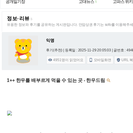
공개일기장
고대뉴스
고파스 위키
1
정보·리뷰
6
유용한 정보와 후기를 공유하는 게시판입니다. 안암상권 후기는 sofo를 이용해주세
익명
후기(추천) |
등록일 : 2025-11-29 20:05:03
| 글번호 : 4948
4951
명이 읽었어요
모바일화면
URL 



1++ 한우를 배부르게 먹을 수 있는 곳 - 한우드림
