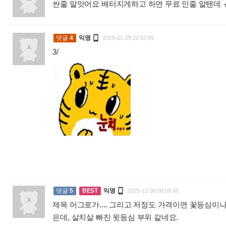
싼줄 알앗어요 배터지게하고 하면 무료 인줄 알텐데

댓글
4
익명
2025-11-29 22:57:09
3/
:

댓글
5
BEST
익명
2025-11-30 08:09:45
제목 어그로가.... 그리고 저정도 가격이면 꽃등심이
은데, 살치살 빠진 윗등심 부위 같네요.
: